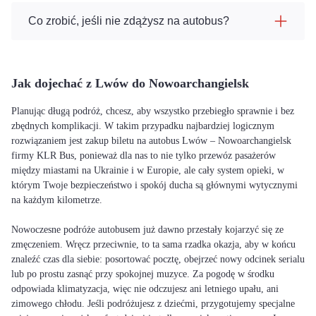
Co zrobić, jeśli nie zdążysz na autobus?
Jak dojechać z Lwów do Nowoarchangielsk
Planując długą podróż, chcesz, aby wszystko przebiegło sprawnie i bez
zbędnych komplikacji. W takim przypadku najbardziej logicznym
rozwiązaniem jest zakup biletu na autobus Lwów – Nowoarchangielsk
firmy KLR Bus, ponieważ dla nas to nie tylko przewóz pasażerów
między miastami na Ukrainie i w Europie, ale cały system opieki, w
którym Twoje bezpieczeństwo i spokój ducha są głównymi wytycznymi
na każdym kilometrze.
Nowoczesne podróże autobusem już dawno przestały kojarzyć się ze
zmęczeniem. Wręcz przeciwnie, to ta sama rzadka okazja, aby w końcu
znaleźć czas dla siebie: posortować pocztę, obejrzeć nowy odcinek serialu
lub po prostu zasnąć przy spokojnej muzyce. Za pogodę w środku
odpowiada klimatyzacja, więc nie odczujesz ani letniego upału, ani
zimowego chłodu. Jeśli podróżujesz z dziećmi, przygotujemy specjalne