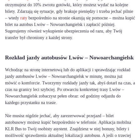
otrzymujesz do 10% zwrotu gotówki, który możesz wydać na kolejne
bilety. Zdarzają się sytuacje, gdy brakuje pieniędzy i trzeba jechać pilnie
– wtedy
raty
bezpośrednio na stronie okazują się pomocne – można kupić
bilet na autobus Lwów – Nowoarchangielsk i zapłacić później.
Sugerujemy również wykupienie ubezpieczenia od razu, aby Twój
transfer był chroniony z każdej strony.
Rozkład jazdy autobusów Lwów – Nowoarchangielsk
Wchodząc na stronę internetową lub do aplikacji i sprawdzając rozkład
jazdy autobusów Lwów – Nowoarchangielsk w minutę, można już
mówić o komforcie. Tworzymy rozkłady jazdy tak, abyś dotarł na czas, a
czas na granicy leci szybciej. Po otwarciu konkretnej trasy Lwów –
Nowoarchangielsk zobaczysz pełen obraz: od godziny odjazdu do
każdego przystanku na trasie.
Nie musisz nigdzie jechać, aby zarezerwować przejazd – bilet
autobusowy możesz kupić bezpośrednio w telefonie. Aplikacja mobilna
KLR Bus to Twój osobisty asystent. Znajdziesz w niej bonusy, bilety i
możliwość sprawdzenia aktualnej lokalizacji autobusu. A jeśli o trzeciej