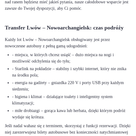
nad ranem będziesz mieć jakieś pytania, nasze całodobowe wsparcie jest
zawsze do Twojej dyspozycji, aby Ci pomóc.
Transfer Lwów – Nowoarchangielsk: czas podróży
Każdy lot Lwów – Nowoarchangielsk obsługiwany jest przez
nowoczesne autobusy z pełną gamą udogodnień:
- miejsca, w których chcesz usiąść – dużo miejsca na nogi i
możliwość odchylenia się do tyłu;
- Starlink na pokładzie – stabilny i szybki internet, który nie znika
na środku pola;
- energia na gadżety – gniazdka 220 V i porty USB przy każdym
siedzeniu;
- higiena i klimat – działające toalety i inteligentny system
klimatyzacji;
- miłe drobiazgi – gorąca kawa lub herbata, dzięki którym podróż
wydaje się krótsza.
Jeśli nadal wahasz się z terminem, skorzystaj z funkcji rezerwacji. Dzięki
niej zarezerwujesz bilety autobusowe bez konieczności natychmiastowej