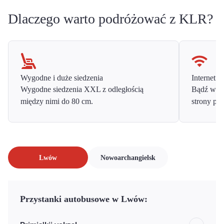
Dlaczego warto podróżować z KLR?
Wygodne i duże siedzenia
Internet o
Wygodne siedzenia XXL z odległością
Bądź w ko
między nimi do 80 cm.
strony prz
Lwów
Nowoarchangielsk
Przystanki autobusowe w Lwów: