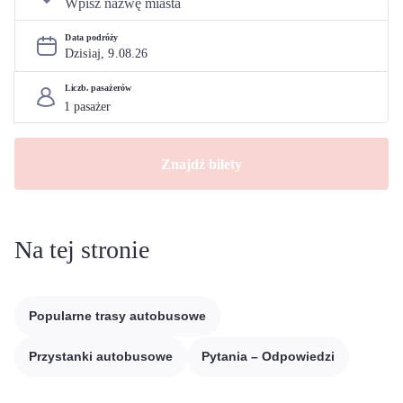
Data podróży
Dzisiaj, 
9
.
08
.
26
Liczb. pasażerów
Znajdź bilety
Na tej stronie
Popularne trasy autobusowe
Przystanki autobusowe
Pytania – Odpowiedzi