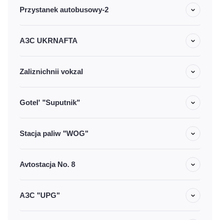
Przystanek autobusowy-2
АЗС UKRNAFTA
Zaliznichnii vokzal
Gotel' "Suputnik"
Stacja paliw "WOG"
Avtostacja No. 8
АЗС "UPG"