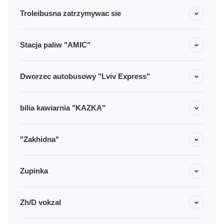
Troleibusna zatrzymywac sie
Stacja paliw "AMIC"
Dworzec autobusowy "Lviv Express"
bilia kawiarnia "KAZKA"
"Zakhidna"
Zupinka
Zh/D vokzal