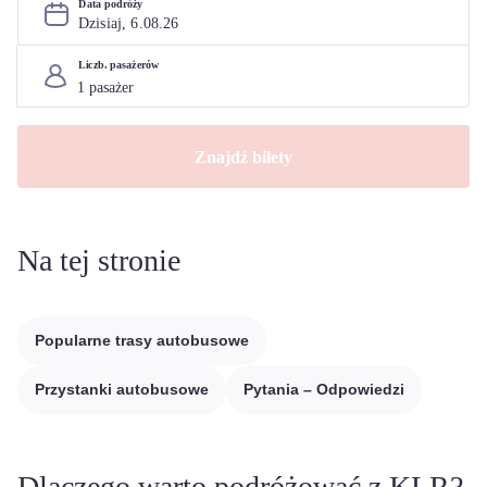
Data podróży
Dzisiaj, 
6
.
08
.
26
Liczb. pasażerów
Znajdź bilety
Na tej stronie
Popularne trasy autobusowe
Przystanki autobusowe
Pytania – Odpowiedzi
Dlaczego warto podróżować z KLR?