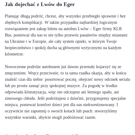
Jak dojechać z Lwów do Eger
Planując długą podróż, chcesz, aby wszystko przebiegło sprawnie i bez
zbędnych komplikacji. W takim przypadku najbardziej logicznym
rozwiązaniem jest zakup biletu na autobus Lwów – Eger firmy KLR
Bus, ponieważ dla nas to nie tylko przewóz pasażerów między miastami
na Ukrainie i w Europie, ale cały system opieki, w którym Twoje
bezpieczeństwo i spokój ducha są głównymi wytycznymi na każdym
kilometrze.
Nowoczesne podróże autobusem już dawno przestały kojarzyć się ze
zmęczeniem. Wręcz przeciwnie, to ta sama rzadka okazja, aby w końcu
znaleźć czas dla siebie: posortować pocztę, obejrzeć nowy odcinek serialu
lub po prostu zasnąć przy spokojnej muzyce. Za pogodę w środku
odpowiada klimatyzacja, więc nie odczujesz ani letniego upału, ani
zimowego chłodu. Jeśli podróżujesz z dziećmi, przygotujemy specjalne
miejsca, ponieważ komfort dzieci jest dla nas niekwestionowany. I
oczywiście nie zapomnij o swoich kotach lub psach: stworzyliśmy
wszystkie warunki, abyście mogli podróżować razem.