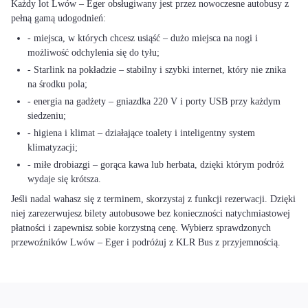
Każdy lot Lwów – Eger obsługiwany jest przez nowoczesne autobusy z
pełną gamą udogodnień:
- miejsca, w których chcesz usiąść – dużo miejsca na nogi i
możliwość odchylenia się do tyłu;
- Starlink na pokładzie – stabilny i szybki internet, który nie znika
na środku pola;
- energia na gadżety – gniazdka 220 V i porty USB przy każdym
siedzeniu;
- higiena i klimat – działające toalety i inteligentny system
klimatyzacji;
- miłe drobiazgi – gorąca kawa lub herbata, dzięki którym podróż
wydaje się krótsza.
Jeśli nadal wahasz się z terminem, skorzystaj z funkcji rezerwacji. Dzięki
niej zarezerwujesz bilety autobusowe bez konieczności natychmiastowej
płatności i zapewnisz sobie korzystną cenę. Wybierz sprawdzonych
przewoźników Lwów – Eger i podróżuj z KLR Bus z przyjemnością.