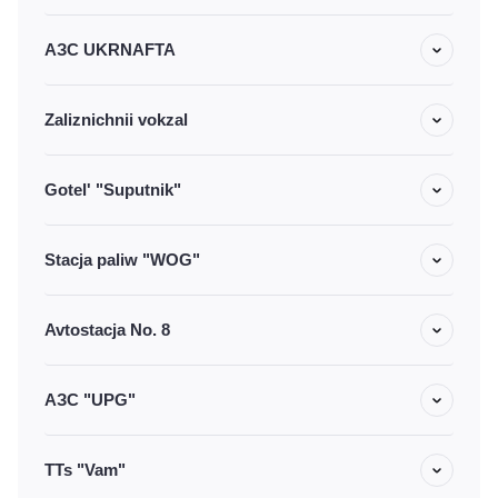
АЗС UKRNAFTA
Zaliznichnii vokzal
Gotel' "Suputnik"
Stacja paliw "WOG"
Avtostacja No. 8
АЗС "UPG"
TTs "Vam"