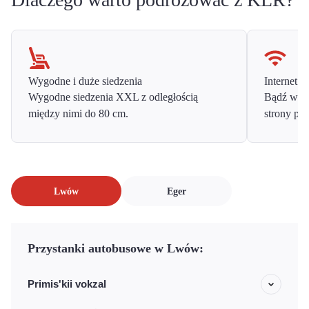
Wygodne i duże siedzenia
Internet o
Wygodne siedzenia XXL z odległością
Bądź w ko
między nimi do 80 cm.
strony prz
Lwów
Eger
Przystanki autobusowe w Lwów:
Primis'kii vokzal