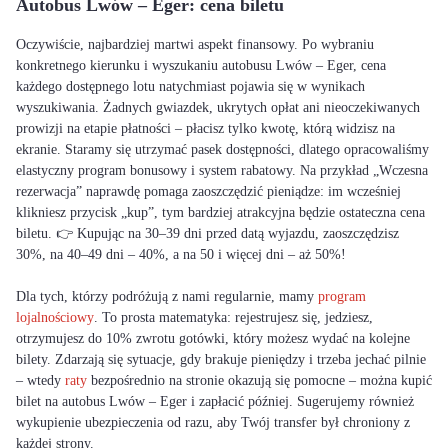
Autobus Lwów – Eger: cena biletu
Oczywiście, najbardziej martwi aspekt finansowy. Po wybraniu
konkretnego kierunku i wyszukaniu autobusu Lwów – Eger, cena
każdego dostępnego lotu natychmiast pojawia się w wynikach
wyszukiwania. Żadnych gwiazdek, ukrytych opłat ani nieoczekiwanych
prowizji na etapie płatności – płacisz tylko kwotę, którą widzisz na
ekranie. Staramy się utrzymać pasek dostępności, dlatego opracowaliśmy
elastyczny program bonusowy i system rabatowy. Na przykład „Wczesna
rezerwacja” naprawdę pomaga zaoszczędzić pieniądze: im wcześniej
klikniesz przycisk „kup”, tym bardziej atrakcyjna będzie ostateczna cena
biletu. 👉 Kupując na 30–39 dni przed datą wyjazdu, zaoszczędzisz
30%, na 40–49 dni – 40%, a na 50 i więcej dni – aż 50%!
Dla tych, którzy podróżują z nami regularnie, mamy
program
lojalnościowy
. To prosta matematyka: rejestrujesz się, jedziesz,
otrzymujesz do 10% zwrotu gotówki, który możesz wydać na kolejne
bilety. Zdarzają się sytuacje, gdy brakuje pieniędzy i trzeba jechać pilnie
– wtedy
raty
bezpośrednio na stronie okazują się pomocne – można kupić
bilet na autobus Lwów – Eger i zapłacić później. Sugerujemy również
wykupienie ubezpieczenia od razu, aby Twój transfer był chroniony z
każdej strony.