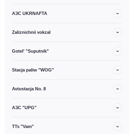
АЗС UKRNAFTA
Zaliznichnii vokzal
Gotel' "Suputnik"
Stacja paliw "WOG"
Avtostacja No. 8
АЗС "UPG"
TTs "Vam"