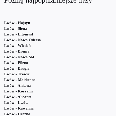
Poznaj najpopularniejsze trasy
Lwów - Hajsyn
Lwów - Siena
Lwów - Litomyšl
Lwów - Nowa Odessa
Lwów - Wiedeń
Lwów - Brema
Lwów - Nowa Sól
Lwów - Pilzno
Lwów - Brugia
Lwów - Trewir
Lwów - Maidstone
Lwów - Ankona
Lwów - Koszalin
Lwów - Alicante
Lwów - Lwów
Lwów - Rawenna
Lwów - Drezno