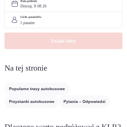
Data podróży
Dzisiaj, 
8
.
08
.
26
Liczb. pasażerów
Znajdź bilety
Na tej stronie
Popularne trasy autobusowe
Przystanki autobusowe
Pytania – Odpowiedzi
Dlaczego warto podróżować z KLR?