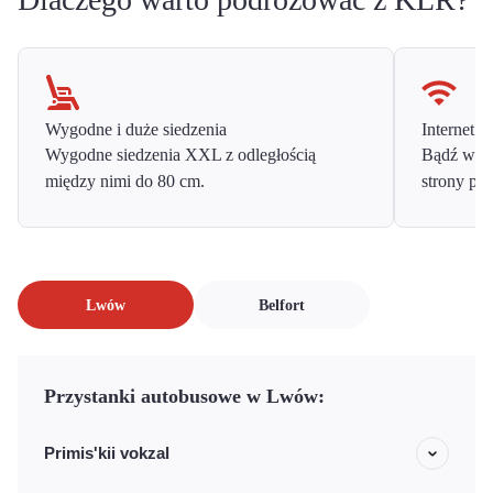
Wygodne i duże siedzenia
Internet o
Wygodne siedzenia XXL z odległością
Bądź w ko
między nimi do 80 cm.
strony prz
Lwów
Belfort
Przystanki autobusowe w Lwów:
Primis'kii vokzal