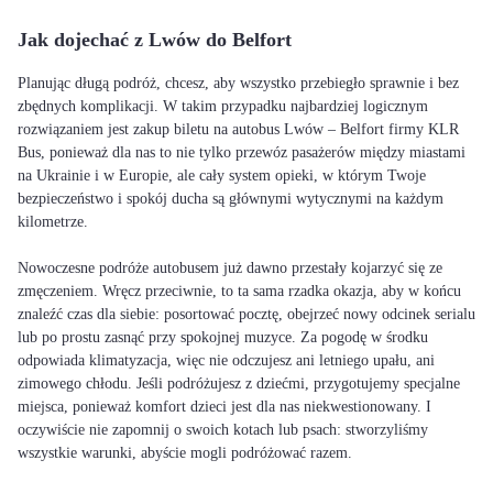
Jak dojechać z Lwów do Belfort
Planując długą podróż, chcesz, aby wszystko przebiegło sprawnie i bez
zbędnych komplikacji. W takim przypadku najbardziej logicznym
rozwiązaniem jest zakup biletu na autobus Lwów – Belfort firmy KLR
Bus, ponieważ dla nas to nie tylko przewóz pasażerów między miastami
na Ukrainie i w Europie, ale cały system opieki, w którym Twoje
bezpieczeństwo i spokój ducha są głównymi wytycznymi na każdym
kilometrze.
Nowoczesne podróże autobusem już dawno przestały kojarzyć się ze
zmęczeniem. Wręcz przeciwnie, to ta sama rzadka okazja, aby w końcu
znaleźć czas dla siebie: posortować pocztę, obejrzeć nowy odcinek serialu
lub po prostu zasnąć przy spokojnej muzyce. Za pogodę w środku
odpowiada klimatyzacja, więc nie odczujesz ani letniego upału, ani
zimowego chłodu. Jeśli podróżujesz z dziećmi, przygotujemy specjalne
miejsca, ponieważ komfort dzieci jest dla nas niekwestionowany. I
oczywiście nie zapomnij o swoich kotach lub psach: stworzyliśmy
wszystkie warunki, abyście mogli podróżować razem.