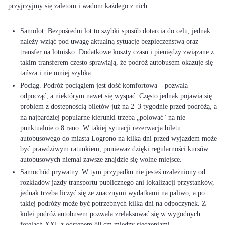
przyjrzyjmy się zaletom i wadom każdego z nich.
Samolot. Bezpośredni lot to szybki sposób dotarcia do celu, jednak
należy wziąć pod uwagę aktualną sytuację bezpieczeństwa oraz
transfer na lotnisko. Dodatkowe koszty czasu i pieniędzy związane z
takim transferem często sprawiają, że podróż autobusem okazuje się
tańsza i nie mniej szybka.
Pociąg. Podróż pociągiem jest dość komfortowa – pozwala
odpocząć, a niektórym nawet się wyspać. Często jednak pojawia się
problem z dostępnością biletów już na 2–3 tygodnie przed podróżą, a
na najbardziej popularne kierunki trzeba „polować" na nie
punktualnie o 8 rano. W takiej sytuacji rezerwacja biletu
autobusowego do miasta Logrono na kilka dni przed wyjazdem może
być prawdziwym ratunkiem, ponieważ dzięki regularności kursów
autobusowych niemal zawsze znajdzie się wolne miejsce.
Samochód prywatny. W tym przypadku nie jesteś uzależniony od
rozkładów jazdy transportu publicznego ani lokalizacji przystanków,
jednak trzeba liczyć się ze znacznymi wydatkami na paliwo, a po
takiej podróży może być potrzebnych kilka dni na odpoczynek. Z
kolei podróż autobusem pozwala zrelaksować się w wygodnych
fotelach XXL z odstępem 80 cm między siedzeniami.