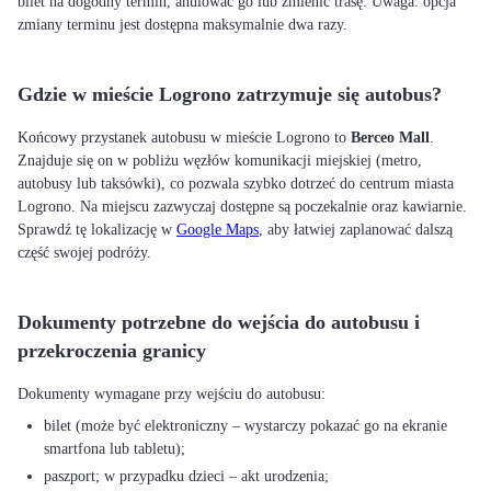
bilet na dogodny termin, anulować go lub zmienić trasę. Uwaga: opcja
zmiany terminu jest dostępna maksymalnie dwa razy.
Gdzie w mieście Logrono zatrzymuje się autobus?
Końcowy przystanek autobusu w mieście Logrono to
Berceo Mall
.
Znajduje się on w pobliżu węzłów komunikacji miejskiej (metro,
autobusy lub taksówki), co pozwala szybko dotrzeć do centrum miasta
Logrono. Na miejscu zazwyczaj dostępne są poczekalnie oraz kawiarnie.
Sprawdź tę lokalizację w
Google Maps
, aby łatwiej zaplanować dalszą
część swojej podróży.
Dokumenty potrzebne do wejścia do autobusu i
przekroczenia granicy
bilet (może być elektroniczny – wystarczy pokazać go na ekranie
smartfona lub tabletu);
paszport; w przypadku dzieci – akt urodzenia;