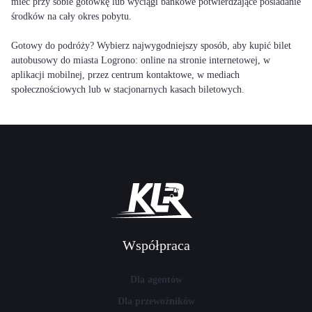
mieć przy sobie gotówkę lub wyciągi bankowe potwierdzające posiadanie
środków na cały okres pobytu.
Gotowy do podróży? Wybierz najwygodniejszy sposób, aby kupić bilet
autobusowy do miasta Logrono: online na stronie internetowej, w
aplikacji mobilnej, przez centrum kontaktowe, w mediach
społecznościowych lub w stacjonarnych kasach biletowych.
Współpraca
Dla agentów
Dla przewoźników