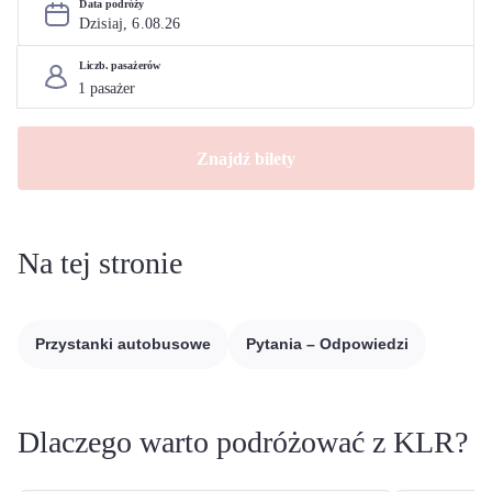
Data podróży
Dzisiaj, 
6
.
08
.
26
Liczb. pasażerów
Znajdź bilety
Na tej stronie
Przystanki autobusowe
Pytania – Odpowiedzi
Dlaczego warto podróżować z KLR?