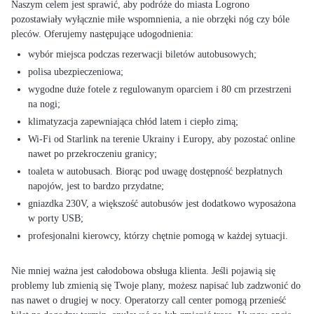
Naszym celem jest sprawić, aby podróże do miasta Logrono
pozostawiały wyłącznie miłe wspomnienia, a nie obrzęki nóg czy bóle
wybór miejsca podczas rezerwacji biletów autobusowych;
polisa ubezpieczeniowa;
wygodne duże fotele z regulowanym oparciem i 80 cm przestrzeni
na nogi;
klimatyzacja zapewniająca chłód latem i ciepło zimą;
Wi-Fi od Starlink na terenie Ukrainy i Europy, aby pozostać online
nawet po przekroczeniu granicy;
toaleta w autobusach. Biorąc pod uwagę dostępność bezpłatnych
napojów, jest to bardzo przydatne;
gniazdka 230V, a większość autobusów jest dodatkowo wyposażona
w porty USB;
profesjonalni kierowcy, którzy chętnie pomogą w każdej sytuacji.
Nie mniej ważna jest całodobowa obsługa klienta. Jeśli pojawią się
problemy lub zmienią się Twoje plany, możesz napisać lub zadzwonić do
nas nawet o drugiej w nocy. Operatorzy call center pomogą przenieść