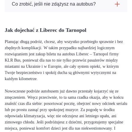
Co zrobić, jeśli nie zdążysz na autobus?
Jak dojechać z Liberec do Tarnopol
Planując długą podróż, chcesz, aby wszystko przebiegło sprawnie i bez
zbędnych komplikacji. W takim przypadku najbardziej logicznym
rozwiązaniem jest zakup biletu na autobus Liberec – Tarnopol firmy
KLR Bus, ponieważ dla nas to nie tylko przewóz pasażerów między
miastami na Ukrainie i w Europie, ale cały system opieki, w którym
Twoje bezpieczeństwo i spokój ducha są głównymi wytycznymi na
każdym kilometrze.
Nowoczesne podróże autobusem już dawno przestały kojarzyć się ze
zmęczeniem. Wręcz przeciwnie, to ta sama rzadka okazja, aby w końcu
znaleźć czas dla siebie: posortować pocztę, obejrzeć nowy odcinek serialu
lub po prostu zasnąć przy spokojnej muzyce. Za pogodę w środku
odpowiada klimatyzacja, więc nie odczujesz ani letniego upału, ani
zimowego chłodu. Jeśli podróżujesz z dziećmi, przygotujemy specjalne
miejsca, ponieważ komfort dzieci jest dla nas niekwestionowany. I