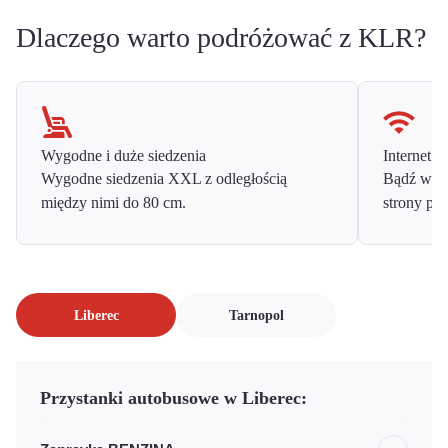
Dlaczego warto podróżować z KLR?
Wygodne i duże siedzenia
Internet o
Wygodne siedzenia XXL z odległością
Bądź w ko
między nimi do 80 cm.
strony prz
Liberec
Tarnopol
Przystanki autobusowe w Liberec: