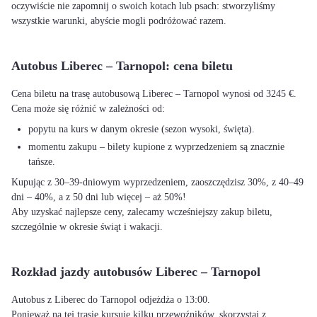
oczywiście nie zapomnij o swoich kotach lub psach: stworzyliśmy
wszystkie warunki, abyście mogli podróżować razem.
Autobus Liberec – Tarnopol: cena biletu
Cena biletu na trasę autobusową Liberec – Tarnopol wynosi od 3245 €.
Cena może się różnić w zależności od:
popytu na kurs w danym okresie (sezon wysoki, święta).
momentu zakupu – bilety kupione z wyprzedzeniem są znacznie
tańsze.
Kupując z 30–39-dniowym wyprzedzeniem, zaoszczędzisz 30%, z 40–49
dni – 40%, a z 50 dni lub więcej – aż 50%!
Aby uzyskać najlepsze ceny, zalecamy wcześniejszy zakup biletu,
szczególnie w okresie świąt i wakacji.
Rozkład jazdy autobusów Liberec – Tarnopol
Autobus z Liberec do Tarnopol odjeżdża o 13:00.
Ponieważ na tej trasie kursuje kilku przewoźników, skorzystaj z