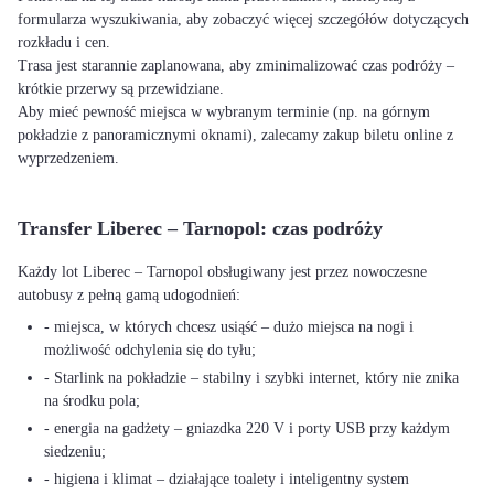
formularza wyszukiwania, aby zobaczyć więcej szczegółów dotyczących
rozkładu i cen.
Trasa jest starannie zaplanowana, aby zminimalizować czas podróży –
krótkie przerwy są przewidziane.
Aby mieć pewność miejsca w wybranym terminie (np. na górnym
pokładzie z panoramicznymi oknami), zalecamy zakup biletu online z
wyprzedzeniem.
Transfer Liberec – Tarnopol: czas podróży
Każdy lot Liberec – Tarnopol obsługiwany jest przez nowoczesne
autobusy z pełną gamą udogodnień:
- miejsca, w których chcesz usiąść – dużo miejsca na nogi i
możliwość odchylenia się do tyłu;
- Starlink na pokładzie – stabilny i szybki internet, który nie znika
na środku pola;
- energia na gadżety – gniazdka 220 V i porty USB przy każdym
siedzeniu;
- higiena i klimat – działające toalety i inteligentny system