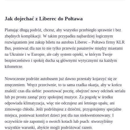
Jak dojechać z Liberec do Połtawa
Planując długą podróż, chcesz, aby wszystko przebiegło sprawnie i bez
zbędnych komplikacji. W takim przypadku najbardziej logicznym
rozwiązaniem jest zakup biletu na autobus Liberec – Połtawa firmy KLR
Bus, ponieważ dla nas to nie tylko przewóz pasażerów między miastami
na Ukrainie i w Europie, ale cały system opieki, w którym Twoje
bezpieczeństwo i spokój ducha są głównymi wytycznymi na każdym
kilometrze.
Nowoczesne podróże autobusem już dawno przestały kojarzyć się ze
zmęczeniem. Wręcz przeciwnie, to ta sama rzadka okazja, aby w końcu
znaleźć czas dla siebie: posortować pocztę, obejrzeć nowy odcinek serialu
lub po prostu zasnąć przy spokojnej muzyce. Za pogodę w środku
odpowiada klimatyzacja, więc nie odczujesz ani letniego upału, ani
zimowego chłodu. Jeśli podróżujesz z dziećmi, przygotujemy specjalne
miejsca, ponieważ komfort dzieci jest dla nas niekwestionowany. I
oczywiście nie zapomnij o swoich kotach lub psach: stworzyliśmy
wszystkie warunki, abyście mogli podróżować razem.