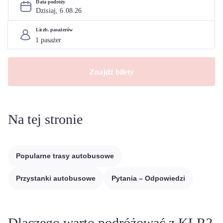
Data podróży
Dzisiaj, 
6
.
08
.
26
Liczb. pasażerów
Znajdź bilety
Na tej stronie
Popularne trasy autobusowe
Przystanki autobusowe
Pytania – Odpowiedzi
Dlaczego warto podróżować z KLR?