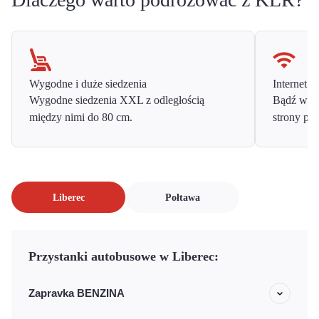
Wygodne i duże siedzenia
Internet o
Wygodne siedzenia XXL z odległością
Bądź w ko
między nimi do 80 cm.
strony prz
Liberec
Połtawa
Przystanki autobusowe w Liberec:
Zapravka BENZINA