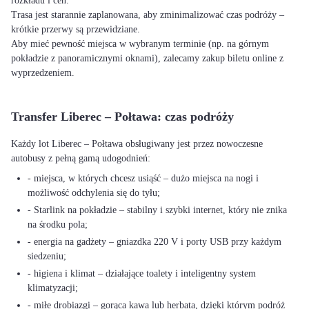
rozkładu i cen.
Trasa jest starannie zaplanowana, aby zminimalizować czas podróży –
krótkie przerwy są przewidziane.
Aby mieć pewność miejsca w wybranym terminie (np. na górnym
pokładzie z panoramicznymi oknami), zalecamy zakup biletu online z
wyprzedzeniem.
Transfer Liberec – Połtawa: czas podróży
Każdy lot Liberec – Połtawa obsługiwany jest przez nowoczesne
autobusy z pełną gamą udogodnień:
- miejsca, w których chcesz usiąść – dużo miejsca na nogi i
możliwość odchylenia się do tyłu;
- Starlink na pokładzie – stabilny i szybki internet, który nie znika
na środku pola;
- energia na gadżety – gniazdka 220 V i porty USB przy każdym
siedzeniu;
- higiena i klimat – działające toalety i inteligentny system
klimatyzacji;
- miłe drobiazgi – gorąca kawa lub herbata, dzięki którym podróż