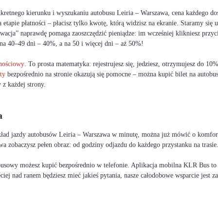
nkretnego kierunku i wyszukaniu autobusu Leiria – Warszawa, cena każdego do
etapie płatności – płacisz tylko kwotę, którą widzisz na ekranie. Staramy się
cja” naprawdę pomaga zaoszczędzić pieniądze: im wcześniej klikniesz przycisk
na 40–49 dni – 40%, a na 50 i więcej dni – aż 50%!
lnościowy
. To prosta matematyka: rejestrujesz się, jedziesz, otrzymujesz do 1
ty
bezpośrednio na stronie okazują się pomocne – można kupić bilet na autobu
 z każdej strony.
a
zkład jazdy autobusów Leiria – Warszawa w minutę, można już mówić o komforci
awa zobaczysz pełen obraz: od godziny odjazdu do każdego przystanku na trasie
busowy możesz kupić bezpośrednio w telefonie. Aplikacja mobilna KLR Bus to Tw
zeciej nad ranem będziesz mieć jakieś pytania, nasze całodobowe wsparcie jest