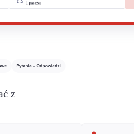
sowe
Pytania – Odpowiedzi
ać z