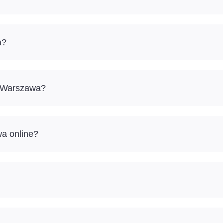
a?
– Warszawa?
wa online?