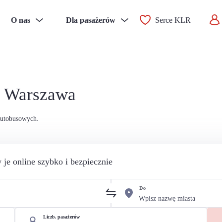
O nas
Dla pasażerów
Serce KLR
 - Warszawa
autobusowych.
 je online szybko i bezpiecznie
Do
Liczb. pasażerów