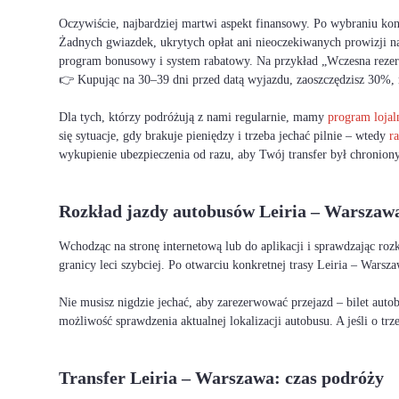
Oczywiście, najbardziej martwi aspekt finansowy. Po wybraniu ko
Żadnych gwiazdek, ukrytych opłat ani nieoczekiwanych prowizji na 
program bonusowy i system rabatowy. Na przykład „Wczesna rezerwa
👉 Kupując na 30–39 dni przed datą wyjazdu, zaoszczędzisz 30%, 
Dla tych, którzy podróżują z nami regularnie, mamy
program loja
się sytuacje, gdy brakuje pieniędzy i trzeba jechać pilnie – wtedy
ra
wykupienie ubezpieczenia od razu, aby Twój transfer był chroniony
Rozkład jazdy autobusów Leiria – Warszaw
Wchodząc na stronę internetową lub do aplikacji i sprawdzając ro
granicy leci szybciej. Po otwarciu konkretnej trasy Leiria – Warsz
Nie musisz nigdzie jechać, aby zarezerwować przejazd – bilet auto
możliwość sprawdzenia aktualnej lokalizacji autobusu. A jeśli o tr
Transfer Leiria – Warszawa: czas podróży