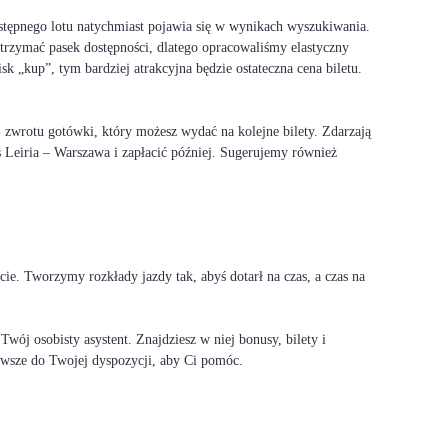
stępnego lotu natychmiast pojawia się w wynikach wyszukiwania.
 utrzymać pasek dostępności, dlatego opracowaliśmy elastyczny
 „kup”, tym bardziej atrakcyjna będzie ostateczna cena biletu.
0% zwrotu gotówki, który możesz wydać na kolejne bilety. Zdarzają
s Leiria – Warszawa i zapłacić później. Sugerujemy również
e. Tworzymy rozkłady jazdy tak, abyś dotarł na czas, a czas na
.
ój osobisty asystent. Znajdziesz w niej bonusy, bilety i
 zawsze do Twojej dyspozycji, aby Ci pomóc.