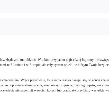
i bez zbędnych komplikacji. W takim przypadku najbardziej logicznym rozwiąz
stami na Ukrainie i w Europie, ale cały system opieki, w którym Twoje bezp
 zmęczeniem. Wręcz przeciwnie, to ta sama rzadka okazja, aby w końcu znaleźć
rodku odpowiada klimatyzacja, więc nie odczujesz ani letniego upału, ani zimo
I oczywiście nie zapomnij o swoich kotach lub psach: stworzyliśmy wszystkie 