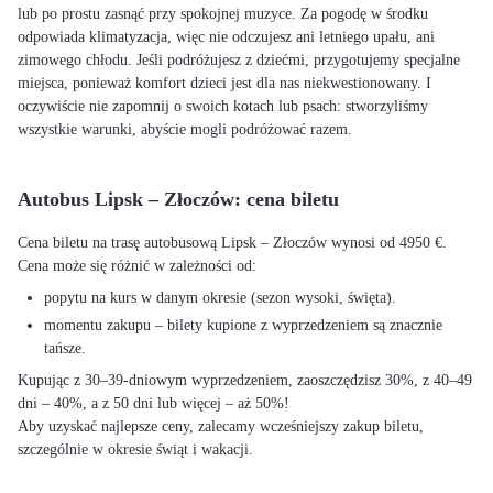
lub po prostu zasnąć przy spokojnej muzyce. Za pogodę w środku
odpowiada klimatyzacja, więc nie odczujesz ani letniego upału, ani
zimowego chłodu. Jeśli podróżujesz z dziećmi, przygotujemy specjalne
miejsca, ponieważ komfort dzieci jest dla nas niekwestionowany. I
oczywiście nie zapomnij o swoich kotach lub psach: stworzyliśmy
wszystkie warunki, abyście mogli podróżować razem.
Autobus Lipsk – Złoczów: cena biletu
Cena biletu na trasę autobusową Lipsk – Złoczów wynosi od 4950 €.
Cena może się różnić w zależności od:
popytu na kurs w danym okresie (sezon wysoki, święta).
momentu zakupu – bilety kupione z wyprzedzeniem są znacznie
tańsze.
Kupując z 30–39-dniowym wyprzedzeniem, zaoszczędzisz 30%, z 40–49
dni – 40%, a z 50 dni lub więcej – aż 50%!
Aby uzyskać najlepsze ceny, zalecamy wcześniejszy zakup biletu,
szczególnie w okresie świąt i wakacji.