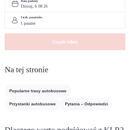
Data podróży
Dzisiaj, 
6
.
08
.
26
Liczb. pasażerów
Znajdź bilety
Na tej stronie
Popularne trasy autobusowe
Przystanki autobusowe
Pytania – Odpowiedzi
Dlaczego warto podróżować z KLR?