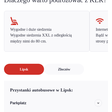
Wygodne i duże siedzenia
Internet o
Wygodne siedzenia XXL z odległością
Bądź w ko
między nimi do 80 cm.
strony prz
Lipsk
Złoczów
Przystanki autobusowe w Lipsk:
Parkplatz