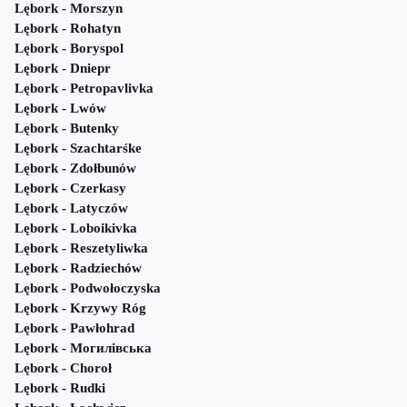
Lębork - Morszyn
Lębork - Rohatyn
Lębork - Boryspol
Lębork - Dniepr
Lębork - Petropavlivka
Lębork - Lwów
Lębork - Butenky
Lębork - Szachtarśke
Lębork - Zdołbunów
Lębork - Czerkasy
Lębork - Latyczów
Lębork - Loboikivka
Lębork - Reszetyliwka
Lębork - Radziechów
Lębork - Podwołoczyska
Lębork - Krzywy Róg
Lębork - Pawłohrad
Lębork - Могилівська
Lębork - Choroł
Lębork - Rudki