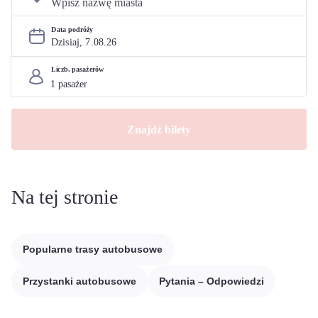
Data podróży
Dzisiaj, 
7
.
08
.
26
Liczb. pasażerów
Znajdź bilety
Na tej stronie
Popularne trasy autobusowe
Przystanki autobusowe
Pytania – Odpowiedzi