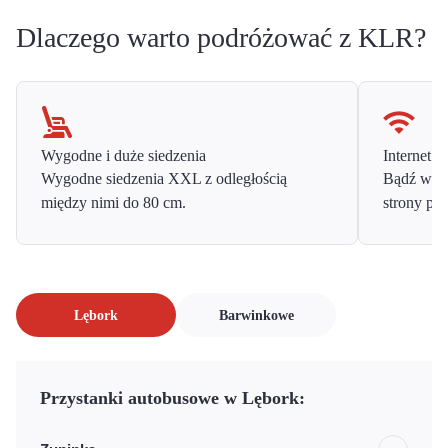
Dlaczego warto podróżować z KLR?
Wygodne i duże siedzenia
Internet o
Wygodne siedzenia XXL z odległością
Bądź w ko
między nimi do 80 cm.
strony prz
Lębork
Barwinkowe
Przystanki autobusowe w Lębork: