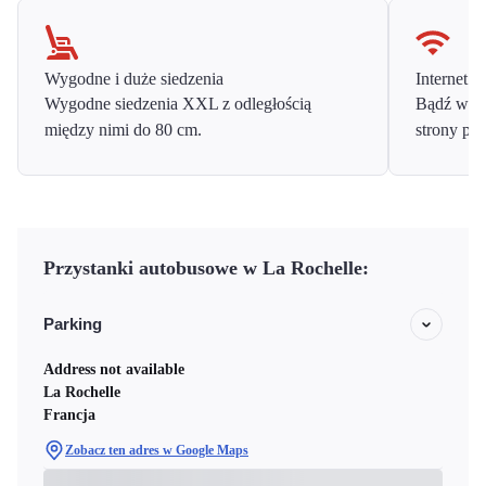
Wygodne i duże siedzenia
Internet o
Wygodne siedzenia XXL z odległością
Bądź w ko
między nimi do 80 cm.
strony prz
Przystanki autobusowe w La Rochelle:
Parking
Address not available
La Rochelle
Francja
Zobacz ten adres w Google Maps