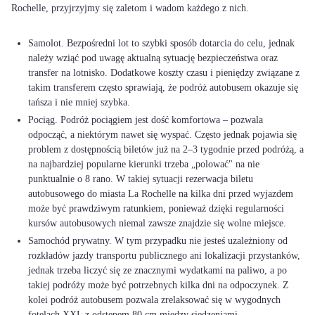
Rochelle, przyjrzyjmy się zaletom i wadom każdego z nich.
Samolot. Bezpośredni lot to szybki sposób dotarcia do celu, jednak
należy wziąć pod uwagę aktualną sytuację bezpieczeństwa oraz
transfer na lotnisko. Dodatkowe koszty czasu i pieniędzy związane z
takim transferem często sprawiają, że podróż autobusem okazuje się
tańsza i nie mniej szybka.
Pociąg. Podróż pociągiem jest dość komfortowa – pozwala
odpocząć, a niektórym nawet się wyspać. Często jednak pojawia się
problem z dostępnością biletów już na 2–3 tygodnie przed podróżą, a
na najbardziej popularne kierunki trzeba „polować" na nie
punktualnie o 8 rano. W takiej sytuacji rezerwacja biletu
autobusowego do miasta La Rochelle na kilka dni przed wyjazdem
może być prawdziwym ratunkiem, ponieważ dzięki regularności
kursów autobusowych niemal zawsze znajdzie się wolne miejsce.
Samochód prywatny. W tym przypadku nie jesteś uzależniony od
rozkładów jazdy transportu publicznego ani lokalizacji przystanków,
jednak trzeba liczyć się ze znacznymi wydatkami na paliwo, a po
takiej podróży może być potrzebnych kilka dni na odpoczynek. Z
kolei podróż autobusem pozwala zrelaksować się w wygodnych
fotelach XXL z odstępem 80 cm między siedzeniami.