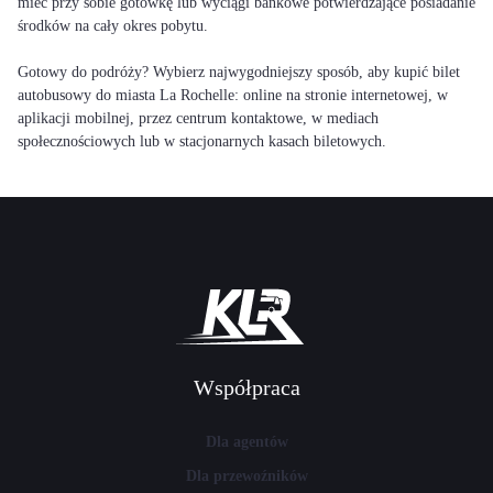
mieć przy sobie gotówkę lub wyciągi bankowe potwierdzające posiadanie
środków na cały okres pobytu.
Gotowy do podróży? Wybierz najwygodniejszy sposób, aby kupić bilet
autobusowy do miasta La Rochelle: online na stronie internetowej, w
aplikacji mobilnej, przez centrum kontaktowe, w mediach
społecznościowych lub w stacjonarnych kasach biletowych.
Współpraca
Dla agentów
Dla przewoźników