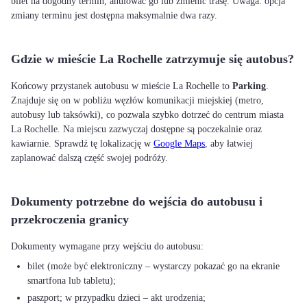
bilet na dogodny termin, anulować go lub zmienić trasę. Uwaga: opcja
zmiany terminu jest dostępna maksymalnie dwa razy.
Gdzie w mieście La Rochelle zatrzymuje się autobus?
Końcowy przystanek autobusu w mieście La Rochelle to
Parking
.
Znajduje się on w pobliżu węzłów komunikacji miejskiej (metro,
autobusy lub taksówki), co pozwala szybko dotrzeć do centrum miasta
La Rochelle. Na miejscu zazwyczaj dostępne są poczekalnie oraz
kawiarnie. Sprawdź tę lokalizację w
Google Maps
, aby łatwiej
zaplanować dalszą część swojej podróży.
Dokumenty potrzebne do wejścia do autobusu i
przekroczenia granicy
bilet (może być elektroniczny – wystarczy pokazać go na ekranie
smartfona lub tabletu);
paszport; w przypadku dzieci – akt urodzenia;