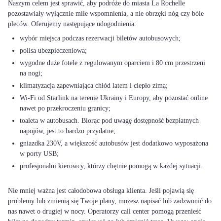
Naszym celem jest sprawić, aby podróże do miasta La Rochelle
pozostawiały wyłącznie miłe wspomnienia, a nie obrzęki nóg czy bóle
wybór miejsca podczas rezerwacji biletów autobusowych;
polisa ubezpieczeniowa;
wygodne duże fotele z regulowanym oparciem i 80 cm przestrzeni
na nogi;
klimatyzacja zapewniająca chłód latem i ciepło zimą;
Wi-Fi od Starlink na terenie Ukrainy i Europy, aby pozostać online
nawet po przekroczeniu granicy;
toaleta w autobusach. Biorąc pod uwagę dostępność bezpłatnych
napojów, jest to bardzo przydatne;
gniazdka 230V, a większość autobusów jest dodatkowo wyposażona
w porty USB;
profesjonalni kierowcy, którzy chętnie pomogą w każdej sytuacji.
Nie mniej ważna jest całodobowa obsługa klienta. Jeśli pojawią się
problemy lub zmienią się Twoje plany, możesz napisać lub zadzwonić do
nas nawet o drugiej w nocy. Operatorzy call center pomogą przenieść