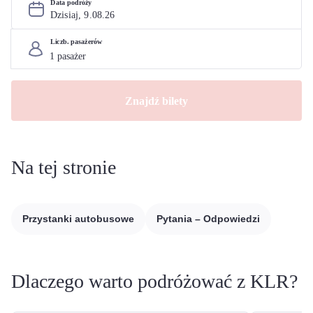
Data podróży
Dzisiaj, 
9
.
08
.
26
Liczb. pasażerów
Znajdź bilety
Na tej stronie
Przystanki autobusowe
Pytania – Odpowiedzi
Dlaczego warto podróżować z KLR?