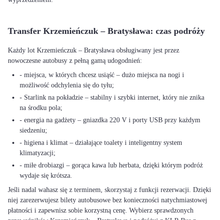
Transfer Krzemieńczuk – Bratysława: czas podróży
Każdy lot Krzemieńczuk – Bratysława obsługiwany jest przez
nowoczesne autobusy z pełną gamą udogodnień:
- miejsca, w których chcesz usiąść – dużo miejsca na nogi i
możliwość odchylenia się do tyłu;
- Starlink na pokładzie – stabilny i szybki internet, który nie znika
na środku pola;
- energia na gadżety – gniazdka 220 V i porty USB przy każdym
siedzeniu;
- higiena i klimat – działające toalety i inteligentny system
klimatyzacji;
- miłe drobiazgi – gorąca kawa lub herbata, dzięki którym podróż
wydaje się krótsza.
Jeśli nadal wahasz się z terminem, skorzystaj z funkcji rezerwacji. Dzięki
niej zarezerwujesz bilety autobusowe bez konieczności natychmiastowej
płatności i zapewnisz sobie korzystną cenę. Wybierz sprawdzonych