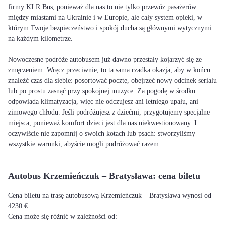
firmy KLR Bus, ponieważ dla nas to nie tylko przewóz pasażerów
między miastami na Ukrainie i w Europie, ale cały system opieki, w
którym Twoje bezpieczeństwo i spokój ducha są głównymi wytycznymi
na każdym kilometrze.
Nowoczesne podróże autobusem już dawno przestały kojarzyć się ze
zmęczeniem. Wręcz przeciwnie, to ta sama rzadka okazja, aby w końcu
znaleźć czas dla siebie: posortować pocztę, obejrzeć nowy odcinek serialu
lub po prostu zasnąć przy spokojnej muzyce. Za pogodę w środku
odpowiada klimatyzacja, więc nie odczujesz ani letniego upału, ani
zimowego chłodu. Jeśli podróżujesz z dziećmi, przygotujemy specjalne
miejsca, ponieważ komfort dzieci jest dla nas niekwestionowany. I
oczywiście nie zapomnij o swoich kotach lub psach: stworzyliśmy
wszystkie warunki, abyście mogli podróżować razem.
Autobus Krzemieńczuk – Bratysława: cena biletu
Cena biletu na trasę autobusową Krzemieńczuk – Bratysława wynosi od
4230 €.
Cena może się różnić w zależności od: