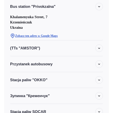
Bus station "Privokzalna"
Khalamenyuka Street, 7
Krzemieńczuk
Ukraina
Zobacz ten adres w Google Maps
(TTs "AMSTOR")
Przystanek autobusowy
Stacja paliw "OKKO"
Зупинка "Кременчук"
Stacja paliw SOCAR