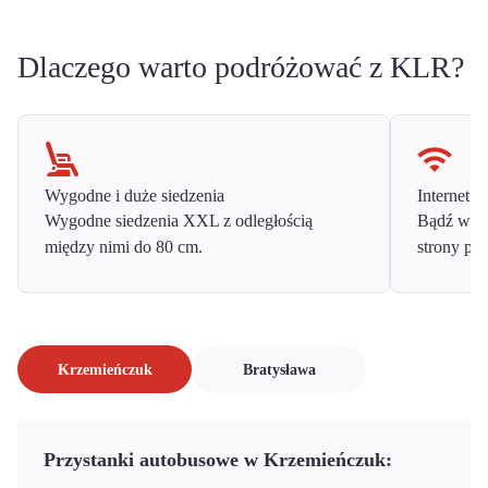
Dlaczego warto podróżować z KLR?
Wygodne i duże siedzenia
Internet o
Wygodne siedzenia XXL z odległością
Bądź w ko
między nimi do 80 cm.
strony prz
Krzemieńczuk
Bratysława
Przystanki autobusowe w Krzemieńczuk: