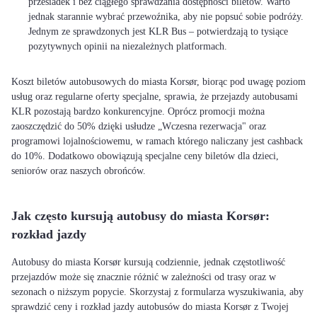
przesiadek i bez ciągłego sprawdzania dostępności biletów. Warto
jednak starannie wybrać przewoźnika, aby nie popsuć sobie podróży.
Jednym ze sprawdzonych jest KLR Bus – potwierdzają to tysiące
pozytywnych opinii na niezależnych platformach.
Koszt biletów autobusowych do miasta Korsør, biorąc pod uwagę poziom
usług oraz regularne oferty specjalne, sprawia, że przejazdy autobusami
KLR pozostają bardzo konkurencyjne. Oprócz promocji można
zaoszczędzić do 50% dzięki usłudze „Wczesna rezerwacja" oraz
programowi lojalnościowemu, w ramach którego naliczany jest cashback
do 10%. Dodatkowo obowiązują specjalne ceny biletów dla dzieci,
seniorów oraz naszych obrońców.
Jak często kursują autobusy do miasta Korsør:
rozkład jazdy
Autobusy do miasta Korsør kursują codziennie, jednak częstotliwość
przejazdów może się znacznie różnić w zależności od trasy oraz w
sezonach o niższym popycie. Skorzystaj z formularza wyszukiwania, aby
sprawdzić ceny i rozkład jazdy autobusów do miasta Korsør z Twojej