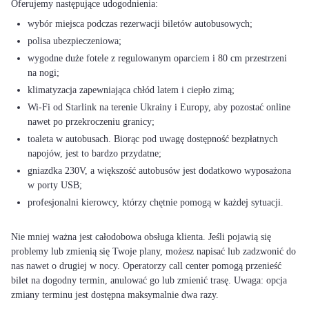
wybór miejsca podczas rezerwacji biletów autobusowych;
polisa ubezpieczeniowa;
wygodne duże fotele z regulowanym oparciem i 80 cm przestrzeni
na nogi;
klimatyzacja zapewniająca chłód latem i ciepło zimą;
Wi-Fi od Starlink na terenie Ukrainy i Europy, aby pozostać online
nawet po przekroczeniu granicy;
toaleta w autobusach. Biorąc pod uwagę dostępność bezpłatnych
napojów, jest to bardzo przydatne;
gniazdka 230V, a większość autobusów jest dodatkowo wyposażona
w porty USB;
profesjonalni kierowcy, którzy chętnie pomogą w każdej sytuacji.
Nie mniej ważna jest całodobowa obsługa klienta. Jeśli pojawią się
problemy lub zmienią się Twoje plany, możesz napisać lub zadzwonić do
nas nawet o drugiej w nocy. Operatorzy call center pomogą przenieść
bilet na dogodny termin, anulować go lub zmienić trasę. Uwaga: opcja
zmiany terminu jest dostępna maksymalnie dwa razy.