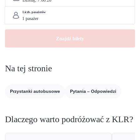
Dzisiaj, 
7
.
08
.
26
Liczb. pasażerów
Znajdź bilety
Na tej stronie
Przystanki autobusowe
Pytania – Odpowiedzi
Dlaczego warto podróżować z KLR?