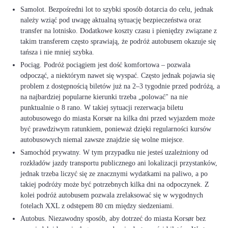
Samolot. Bezpośredni lot to szybki sposób dotarcia do celu, jednak
należy wziąć pod uwagę aktualną sytuację bezpieczeństwa oraz
transfer na lotnisko. Dodatkowe koszty czasu i pieniędzy związane z
takim transferem często sprawiają, że podróż autobusem okazuje się
tańsza i nie mniej szybka.
Pociąg. Podróż pociągiem jest dość komfortowa – pozwala
odpocząć, a niektórym nawet się wyspać. Często jednak pojawia się
problem z dostępnością biletów już na 2–3 tygodnie przed podróżą, a
na najbardziej popularne kierunki trzeba „polować" na nie
punktualnie o 8 rano. W takiej sytuacji rezerwacja biletu
autobusowego do miasta Korsør na kilka dni przed wyjazdem może
być prawdziwym ratunkiem, ponieważ dzięki regularności kursów
autobusowych niemal zawsze znajdzie się wolne miejsce.
Samochód prywatny. W tym przypadku nie jesteś uzależniony od
rozkładów jazdy transportu publicznego ani lokalizacji przystanków,
jednak trzeba liczyć się ze znacznymi wydatkami na paliwo, a po
takiej podróży może być potrzebnych kilka dni na odpoczynek. Z
kolei podróż autobusem pozwala zrelaksować się w wygodnych
fotelach XXL z odstępem 80 cm między siedzeniami.
Autobus. Niezawodny sposób, aby dotrzeć do miasta Korsør bez