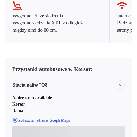
Wygodne i duże siedzenia
Internet o
Wygodne siedzenia XXL z odległością
Bądź w ko
między nimi do 80 cm.
strony prz
Przystanki autobusowe w Korsør:
Stacja paliw "Q8"
Address not available
Korsør
Dania
Zobacz ten adres w Google Maps