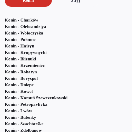
Konin
Stryj
Konin - Charków
Konin - Oleksandriya
Konin - Wołoczyska
Konin - Połonne
Konin - Hajsyn
Konin - Kropywnycki
Konin - Błiznuki
Konin - Krzemieniec
Konin - Rohatyn
Konin - Boryspol
Konin - Dniepr
Konin - Kowel
Konin - Korsuń Szewczenkowski
Konin - Petropavlivka
Konin - Lwów
Konin - Butenky
Konin - Szachtarśke
Konin - Zdołbunów