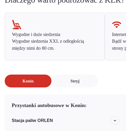
Wygodne i duże siedzenia
Internet o
Wygodne siedzenia XXL z odległością
Bądź w ko
między nimi do 80 cm.
strony prz
Konin
Stryj
Przystanki autobusowe w Konin:
Stacja paliw ORLEN