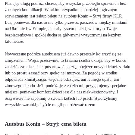
Planując długą podróż, chcesz, aby wszystko przebiegło sprawnie i bez
zbędnych komplikacji. W takim przypadku najbardziej logicznym
rozwiązaniem jest zakup biletu na autobus Konin – Stryj firmy KLR
Bus, ponieważ dla nas to nie tylko przewóz pasażerów między miastami
na Ukrainie i w Europie, ale cały system opieki, w którym Twoje
bezpieczeństwo i spokój ducha są głównymi wytycznymi na każdym
kilometrze.
Nowoczesne podróże autobusem już dawno przestały kojarzyć się ze
zmęczeniem. Wręcz przeciwnie, to ta sama rzadka okazja, aby w końcu
znaleźć czas dla siebie: posortować pocztę, obejrzeć nowy odcinek serialu
lub po prostu zasnąć przy spokojnej muzyce. Za pogodę w środku
odpowiada klimatyzacja, więc nie odczujesz ani letniego upału, ani
zimowego chłodu. Jeśli podróżujesz z dziećmi, przygotujemy specjalne
miejsca, ponieważ komfort dzieci jest dla nas niekwestionowany. I
oczywiście nie zapomnij o swoich kotach lub psach: stworzyliśmy
wszystkie warunki, abyście mogli podróżować razem.
Autobus Konin – Stryj: cena biletu