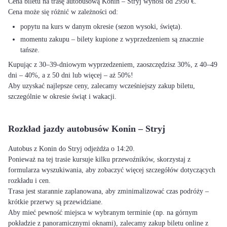
Cena biletu na trasę autobusową Konin – Stryj wynosi od 2950 €.
Cena może się różnić w zależności od:
popytu na kurs w danym okresie (sezon wysoki, święta).
momentu zakupu – bilety kupione z wyprzedzeniem są znacznie
tańsze.
Kupując z 30–39-dniowym wyprzedzeniem, zaoszczędzisz 30%, z 40–49
dni – 40%, a z 50 dni lub więcej – aż 50%!
Aby uzyskać najlepsze ceny, zalecamy wcześniejszy zakup biletu,
szczególnie w okresie świąt i wakacji.
Rozkład jazdy autobusów Konin – Stryj
Autobus z Konin do Stryj odjeżdża o 14:20.
Ponieważ na tej trasie kursuje kilku przewoźników, skorzystaj z
formularza wyszukiwania, aby zobaczyć więcej szczegółów dotyczących
rozkładu i cen.
Trasa jest starannie zaplanowana, aby zminimalizować czas podróży –
krótkie przerwy są przewidziane.
Aby mieć pewność miejsca w wybranym terminie (np. na górnym
pokładzie z panoramicznymi oknami), zalecamy zakup biletu online z