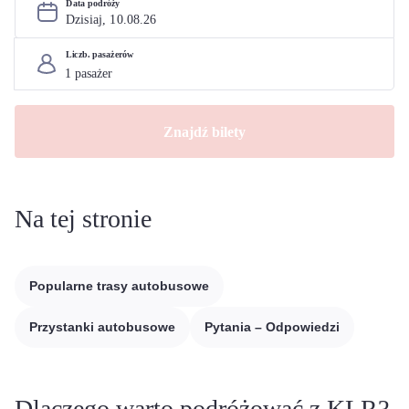
Data podróży
Dzisiaj, 
10
.
08
.
26
Liczb. pasażerów
Znajdź bilety
Na tej stronie
Popularne trasy autobusowe
Przystanki autobusowe
Pytania – Odpowiedzi
Dlaczego warto podróżować z KLR?