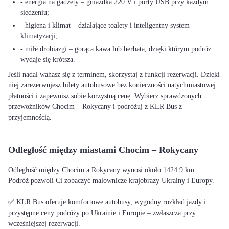
- energia na gadżety – gniazdka 220 V i porty USB przy każdym
siedzeniu;
- higiena i klimat – działające toalety i inteligentny system
klimatyzacji;
- miłe drobiazgi – gorąca kawa lub herbata, dzięki którym podróż
wydaje się krótsza.
Jeśli nadal wahasz się z terminem, skorzystaj z funkcji rezerwacji. Dzięki
niej zarezerwujesz bilety autobusowe bez konieczności natychmiastowej
płatności i zapewnisz sobie korzystną cenę. Wybierz sprawdzonych
przewoźników Chocim – Rokycany i podróżuj z KLR Bus z
przyjemnością.
Odległość między miastami Chocim – Rokycany
Odległość między Chocim a Rokycany wynosi około 1424.9 km.
Podróż pozwoli Ci zobaczyć malownicze krajobrazy Ukrainy i Europy.
✅ KLR Bus oferuje komfortowe autobusy, wygodny rozkład jazdy i
przystępne ceny podróży po Ukrainie i Europie – zwłaszcza przy
wcześniejszej rezerwacji.