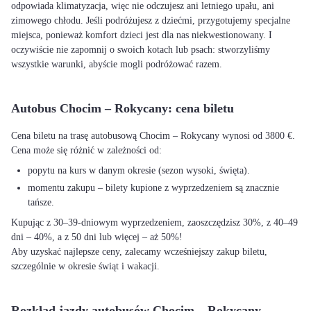
odpowiada klimatyzacja, więc nie odczujesz ani letniego upału, ani
zimowego chłodu. Jeśli podróżujesz z dziećmi, przygotujemy specjalne
miejsca, ponieważ komfort dzieci jest dla nas niekwestionowany. I
oczywiście nie zapomnij o swoich kotach lub psach: stworzyliśmy
wszystkie warunki, abyście mogli podróżować razem.
Autobus Chocim – Rokycany: cena biletu
Cena biletu na trasę autobusową Chocim – Rokycany wynosi od 3800 €.
Cena może się różnić w zależności od:
popytu na kurs w danym okresie (sezon wysoki, święta).
momentu zakupu – bilety kupione z wyprzedzeniem są znacznie
tańsze.
Kupując z 30–39-dniowym wyprzedzeniem, zaoszczędzisz 30%, z 40–49
dni – 40%, a z 50 dni lub więcej – aż 50%!
Aby uzyskać najlepsze ceny, zalecamy wcześniejszy zakup biletu,
szczególnie w okresie świąt i wakacji.
Rozkład jazdy autobusów Chocim – Rokycany