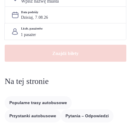
Data podróży
Dzisiaj, 
7
.
08
.
26
Liczb. pasażerów
Znajdź bilety
Na tej stronie
Popularne trasy autobusowe
Przystanki autobusowe
Pytania – Odpowiedzi