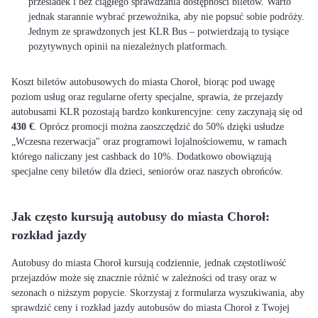
przesiadek i bez ciągłego sprawdzania dostępności biletów. Warto
jednak starannie wybrać przewoźnika, aby nie popsuć sobie podróży.
Jednym ze sprawdzonych jest KLR Bus – potwierdzają to tysiące
pozytywnych opinii na niezależnych platformach.
Koszt biletów autobusowych do miasta Choroł, biorąc pod uwagę
poziom usług oraz regularne oferty specjalne, sprawia, że przejazdy
autobusami KLR pozostają bardzo konkurencyjne: ceny zaczynają się od
430 €
. Oprócz promocji można zaoszczędzić do 50% dzięki usłudze
„Wczesna rezerwacja" oraz programowi lojalnościowemu, w ramach
którego naliczany jest cashback do 10%. Dodatkowo obowiązują
specjalne ceny biletów dla dzieci, seniorów oraz naszych obrońców.
Jak często kursują autobusy do miasta Choroł:
rozkład jazdy
Autobusy do miasta Choroł kursują codziennie, jednak częstotliwość
przejazdów może się znacznie różnić w zależności od trasy oraz w
sezonach o niższym popycie. Skorzystaj z formularza wyszukiwania, aby
sprawdzić ceny i rozkład jazdy autobusów do miasta Choroł z Twojej