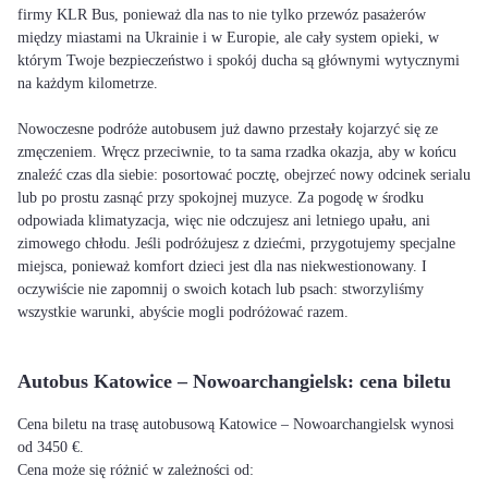
firmy KLR Bus, ponieważ dla nas to nie tylko przewóz pasażerów
między miastami na Ukrainie i w Europie, ale cały system opieki, w
którym Twoje bezpieczeństwo i spokój ducha są głównymi wytycznymi
na każdym kilometrze.
Nowoczesne podróże autobusem już dawno przestały kojarzyć się ze
zmęczeniem. Wręcz przeciwnie, to ta sama rzadka okazja, aby w końcu
znaleźć czas dla siebie: posortować pocztę, obejrzeć nowy odcinek serialu
lub po prostu zasnąć przy spokojnej muzyce. Za pogodę w środku
odpowiada klimatyzacja, więc nie odczujesz ani letniego upału, ani
zimowego chłodu. Jeśli podróżujesz z dziećmi, przygotujemy specjalne
miejsca, ponieważ komfort dzieci jest dla nas niekwestionowany. I
oczywiście nie zapomnij o swoich kotach lub psach: stworzyliśmy
wszystkie warunki, abyście mogli podróżować razem.
Autobus Katowice – Nowoarchangielsk: cena biletu
Cena biletu na trasę autobusową Katowice – Nowoarchangielsk wynosi
od 3450 €.
Cena może się różnić w zależności od: