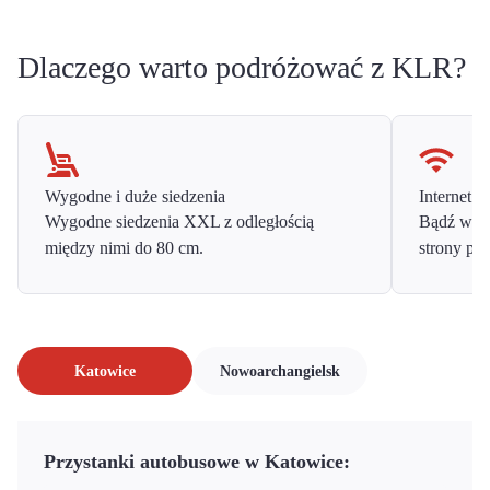
Dlaczego warto podróżować z KLR?
Wygodne i duże siedzenia
Internet o
Wygodne siedzenia XXL z odległością
Bądź w ko
między nimi do 80 cm.
strony prz
Katowice
Nowoarchangielsk
Przystanki autobusowe w Katowice: