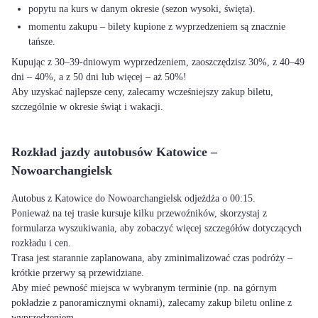
popytu na kurs w danym okresie (sezon wysoki, święta).
momentu zakupu – bilety kupione z wyprzedzeniem są znacznie
tańsze.
Kupując z 30–39-dniowym wyprzedzeniem, zaoszczędzisz 30%, z 40–49
dni – 40%, a z 50 dni lub więcej – aż 50%!
Aby uzyskać najlepsze ceny, zalecamy wcześniejszy zakup biletu,
szczególnie w okresie świąt i wakacji.
Rozkład jazdy autobusów Katowice –
Nowoarchangielsk
Autobus z Katowice do Nowoarchangielsk odjeżdża o 00:15.
Ponieważ na tej trasie kursuje kilku przewoźników, skorzystaj z
formularza wyszukiwania, aby zobaczyć więcej szczegółów dotyczących
rozkładu i cen.
Trasa jest starannie zaplanowana, aby zminimalizować czas podróży –
krótkie przerwy są przewidziane.
Aby mieć pewność miejsca w wybranym terminie (np. na górnym
pokładzie z panoramicznymi oknami), zalecamy zakup biletu online z
wyprzedzeniem.