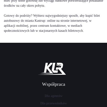
mieć przy sobie gotówkę lub wyciągi bankowe potwierdzające posiadanie
środków na cały okres pobytu.
Gotowy do podróży? Wybierz najwygodniejszy sposób, aby kupić bilet
autobusowy do miasta Kastrup: online na stronie internetowej, w
aplikacji mobilnej, przez centrum kontaktowe, w mediach
społecznościowych lub w stacjonarnych kasach biletowych.
Współpraca
Dla agentów
Dla przewoźników