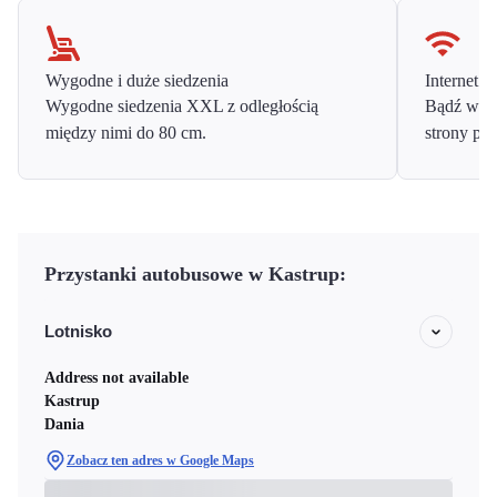
Wygodne i duże siedzenia
Internet o
Wygodne siedzenia XXL z odległością
Bądź w ko
między nimi do 80 cm.
strony prz
Przystanki autobusowe w Kastrup:
Lotnisko
Address not available
Kastrup
Dania
Zobacz ten adres w Google Maps