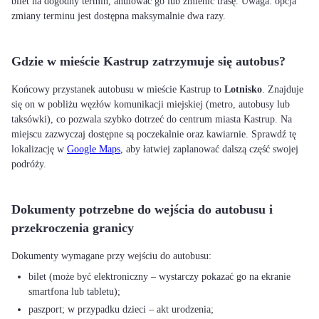
bilet na dogodny termin, anulować go lub zmienić trasę. Uwaga: opcja
zmiany terminu jest dostępna maksymalnie dwa razy.
Gdzie w mieście Kastrup zatrzymuje się autobus?
Końcowy przystanek autobusu w mieście Kastrup to
Lotnisko
. Znajduje
się on w pobliżu węzłów komunikacji miejskiej (metro, autobusy lub
taksówki), co pozwala szybko dotrzeć do centrum miasta Kastrup. Na
miejscu zazwyczaj dostępne są poczekalnie oraz kawiarnie. Sprawdź tę
lokalizację w
Google Maps
, aby łatwiej zaplanować dalszą część swojej
podróży.
Dokumenty potrzebne do wejścia do autobusu i
przekroczenia granicy
bilet (może być elektroniczny – wystarczy pokazać go na ekranie
smartfona lub tabletu);
paszport; w przypadku dzieci – akt urodzenia;