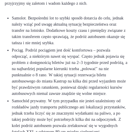
przyjrzyjmy się zaletom i wadom każdego z nich.
Samolot. Bezpośredni lot to szybki sposób dotarcia do celu, jednak
należy wziąć pod uwagę aktualną sytuację bezpieczeństwa oraz
transfer na lotnisko. Dodatkowe koszty czasu i pieniędzy związane z
takim transferem często sprawiają, że podróż autobusem okazuje się
tańsza i nie mniej szybka.
Pociąg. Podróż pociągiem jest dość komfortowa – pozwala
odpocząć, a niektórym nawet się wyspać. Często jednak pojawia się
problem z dostępnością biletów już na 2–3 tygodnie przed podróżą, a
na najbardziej popularne kierunki trzeba „polować" na nie
punktualnie o 8 rano. W takiej sytuacji rezerwacja biletu
autobusowego do miasta Kastrup na kilka dni przed wyjazdem może
być prawdziwym ratunkiem, ponieważ dzięki regularności kursów
autobusowych niemal zawsze znajdzie się wolne miejsce.
Samochód prywatny. W tym przypadku nie jesteś uzależniony od
rozkładów jazdy transportu publicznego ani lokalizacji przystanków,
jednak trzeba liczyć się ze znacznymi wydatkami na paliwo, a po
takiej podróży może być potrzebnych kilka dni na odpoczynek. Z
kolei podróż autobusem pozwala zrelaksować się w wygodnych
fotelach XXL z odstępem 80 cm między siedzeniami.