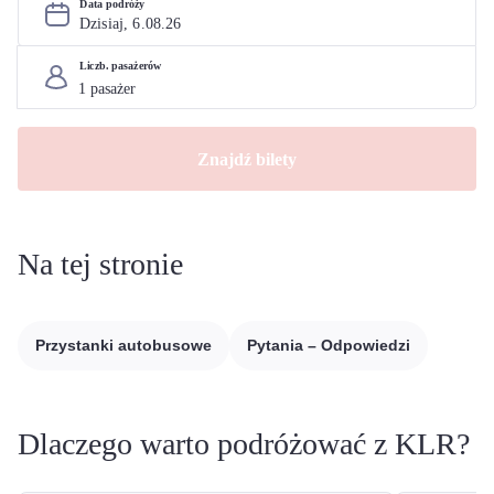
Data podróży
Dzisiaj, 
6
.
08
.
26
Liczb. pasażerów
Znajdź bilety
Na tej stronie
Przystanki autobusowe
Pytania – Odpowiedzi
Dlaczego warto podróżować z KLR?