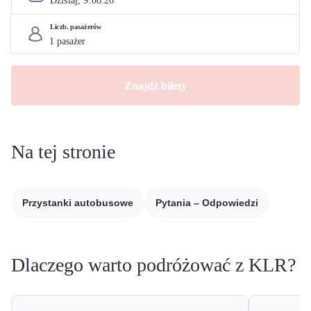
Dzisiaj, 
9
.
08
.
26
Liczb. pasażerów
Znajdź bilety
Na tej stronie
Przystanki autobusowe
Pytania – Odpowiedzi
Dlaczego warto podróżować z KLR?