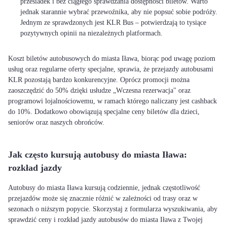
przesiadek i bez ciągłego sprawdzania dostępności biletów. Warto
jednak starannie wybrać przewoźnika, aby nie popsuć sobie podróży.
Jednym ze sprawdzonych jest KLR Bus – potwierdzają to tysiące
pozytywnych opinii na niezależnych platformach.
Koszt biletów autobusowych do miasta Iława, biorąc pod uwagę poziom
usług oraz regularne oferty specjalne, sprawia, że przejazdy autobusami
KLR pozostają bardzo konkurencyjne. Oprócz promocji można
zaoszczędzić do 50% dzięki usłudze „Wczesna rezerwacja" oraz
programowi lojalnościowemu, w ramach którego naliczany jest cashback
do 10%. Dodatkowo obowiązują specjalne ceny biletów dla dzieci,
seniorów oraz naszych obrońców.
Jak często kursują autobusy do miasta Iława:
rozkład jazdy
Autobusy do miasta Iława kursują codziennie, jednak częstotliwość
przejazdów może się znacznie różnić w zależności od trasy oraz w
sezonach o niższym popycie. Skorzystaj z formularza wyszukiwania, aby
sprawdzić ceny i rozkład jazdy autobusów do miasta Iława z Twojej