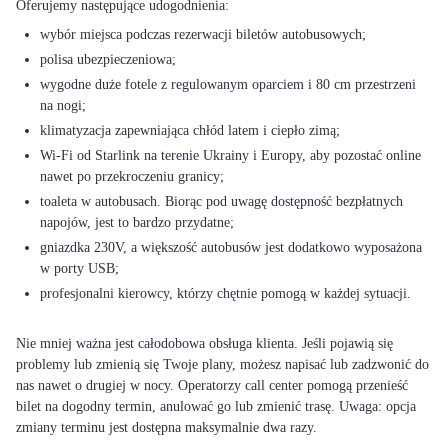
wybór miejsca podczas rezerwacji biletów autobusowych;
polisa ubezpieczeniowa;
wygodne duże fotele z regulowanym oparciem i 80 cm przestrzeni
na nogi;
klimatyzacja zapewniająca chłód latem i ciepło zimą;
Wi-Fi od Starlink na terenie Ukrainy i Europy, aby pozostać online
nawet po przekroczeniu granicy;
toaleta w autobusach. Biorąc pod uwagę dostępność bezpłatnych
napojów, jest to bardzo przydatne;
gniazdka 230V, a większość autobusów jest dodatkowo wyposażona
w porty USB;
profesjonalni kierowcy, którzy chętnie pomogą w każdej sytuacji.
Nie mniej ważna jest całodobowa obsługa klienta. Jeśli pojawią się
problemy lub zmienią się Twoje plany, możesz napisać lub zadzwonić do
nas nawet o drugiej w nocy. Operatorzy call center pomogą przenieść
bilet na dogodny termin, anulować go lub zmienić trasę. Uwaga: opcja
zmiany terminu jest dostępna maksymalnie dwa razy.