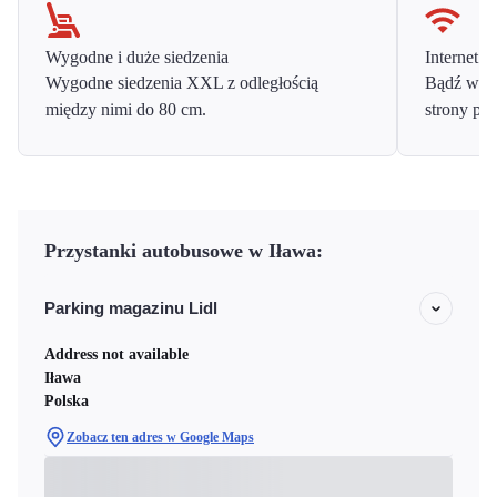
Wygodne i duże siedzenia
Internet o
Wygodne siedzenia XXL z odległością
Bądź w ko
między nimi do 80 cm.
strony prz
Przystanki autobusowe w Iława:
Parking magazinu Lidl
Address not available
Iława
Polska
Zobacz ten adres w Google Maps