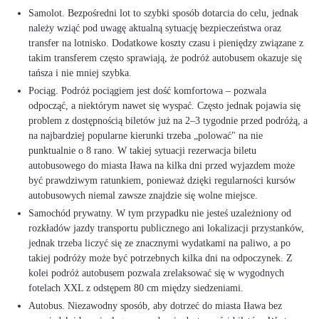
Samolot. Bezpośredni lot to szybki sposób dotarcia do celu, jednak
należy wziąć pod uwagę aktualną sytuację bezpieczeństwa oraz
transfer na lotnisko. Dodatkowe koszty czasu i pieniędzy związane z
takim transferem często sprawiają, że podróż autobusem okazuje się
tańsza i nie mniej szybka.
Pociąg. Podróż pociągiem jest dość komfortowa – pozwala
odpocząć, a niektórym nawet się wyspać. Często jednak pojawia się
problem z dostępnością biletów już na 2–3 tygodnie przed podróżą, a
na najbardziej popularne kierunki trzeba „polować" na nie
punktualnie o 8 rano. W takiej sytuacji rezerwacja biletu
autobusowego do miasta Iława na kilka dni przed wyjazdem może
być prawdziwym ratunkiem, ponieważ dzięki regularności kursów
autobusowych niemal zawsze znajdzie się wolne miejsce.
Samochód prywatny. W tym przypadku nie jesteś uzależniony od
rozkładów jazdy transportu publicznego ani lokalizacji przystanków,
jednak trzeba liczyć się ze znacznymi wydatkami na paliwo, a po
takiej podróży może być potrzebnych kilka dni na odpoczynek. Z
kolei podróż autobusem pozwala zrelaksować się w wygodnych
fotelach XXL z odstępem 80 cm między siedzeniami.
Autobus. Niezawodny sposób, aby dotrzeć do miasta Iława bez