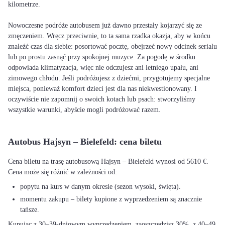
kilometrze.
Nowoczesne podróże autobusem już dawno przestały kojarzyć się ze
zmęczeniem. Wręcz przeciwnie, to ta sama rzadka okazja, aby w końcu
znaleźć czas dla siebie: posortować pocztę, obejrzeć nowy odcinek serialu
lub po prostu zasnąć przy spokojnej muzyce. Za pogodę w środku
odpowiada klimatyzacja, więc nie odczujesz ani letniego upału, ani
zimowego chłodu. Jeśli podróżujesz z dziećmi, przygotujemy specjalne
miejsca, ponieważ komfort dzieci jest dla nas niekwestionowany. I
oczywiście nie zapomnij o swoich kotach lub psach: stworzyliśmy
wszystkie warunki, abyście mogli podróżować razem.
Autobus Hajsyn – Bielefeld: cena biletu
Cena biletu na trasę autobusową Hajsyn – Bielefeld wynosi od 5610 €.
Cena może się różnić w zależności od:
popytu na kurs w danym okresie (sezon wysoki, święta).
momentu zakupu – bilety kupione z wyprzedzeniem są znacznie
tańsze.
Kupując z 30–39-dniowym wyprzedzeniem, zaoszczędzisz 30%, z 40–49