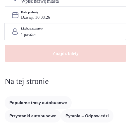
Data podróży
Dzisiaj, 
10
.
08
.
26
Liczb. pasażerów
Znajdź bilety
Na tej stronie
Popularne trasy autobusowe
Przystanki autobusowe
Pytania – Odpowiedzi