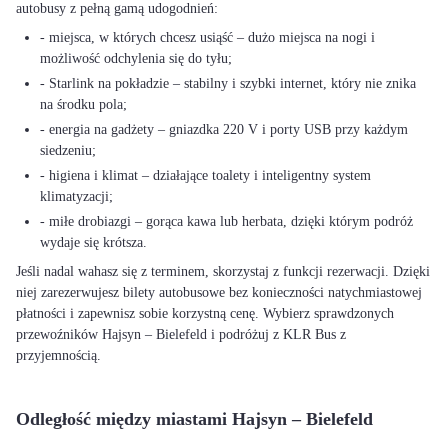
autobusy z pełną gamą udogodnień:
- miejsca, w których chcesz usiąść – dużo miejsca na nogi i
możliwość odchylenia się do tyłu;
- Starlink na pokładzie – stabilny i szybki internet, który nie znika
na środku pola;
- energia na gadżety – gniazdka 220 V i porty USB przy każdym
siedzeniu;
- higiena i klimat – działające toalety i inteligentny system
klimatyzacji;
- miłe drobiazgi – gorąca kawa lub herbata, dzięki którym podróż
wydaje się krótsza.
Jeśli nadal wahasz się z terminem, skorzystaj z funkcji rezerwacji. Dzięki
niej zarezerwujesz bilety autobusowe bez konieczności natychmiastowej
płatności i zapewnisz sobie korzystną cenę. Wybierz sprawdzonych
przewoźników Hajsyn – Bielefeld i podróżuj z KLR Bus z
przyjemnością.
Odległość między miastami Hajsyn – Bielefeld