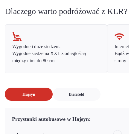
Dlaczego warto podróżować z KLR?
Wygodne i duże siedzenia
Internet o
Wygodne siedzenia XXL z odległością
Bądź w ko
między nimi do 80 cm.
strony prz
Hajsyn
Bielefeld
Przystanki autobusowe w Hajsyn: