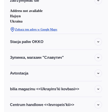
zatrzymywac sie
Address not available
Hajsyn
Ukraina
Zobacz ten adres w Google Maps
Stacja paliw OKKO
Зупинка, магазин "Славутич"
Avtostacja
bilia magazinu <<Ukrayins'ki kovbasi>>
Centrum handlowe <<Ievropeis'kii>>