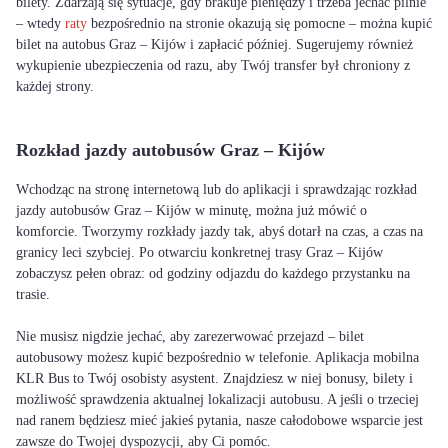
bilety. Zdarzają się sytuacje, gdy brakuje pieniędzy i trzeba jechać pilnie
– wtedy
raty
bezpośrednio na stronie okazują się pomocne – można kupić
bilet na autobus Graz – Kijów i zapłacić później. Sugerujemy również
wykupienie ubezpieczenia od razu, aby Twój transfer był chroniony z
każdej strony.
Rozkład jazdy autobusów Graz – Kijów
Wchodząc na stronę internetową lub do aplikacji i sprawdzając rozkład
jazdy autobusów Graz – Kijów w minutę, można już mówić o
komforcie. Tworzymy rozkłady jazdy tak, abyś dotarł na czas, a czas na
granicy leci szybciej. Po otwarciu konkretnej trasy Graz – Kijów
zobaczysz pełen obraz: od godziny odjazdu do każdego przystanku na
trasie.
Nie musisz nigdzie jechać, aby zarezerwować przejazd – bilet
autobusowy możesz kupić bezpośrednio w telefonie. Aplikacja mobilna
KLR Bus to Twój osobisty asystent. Znajdziesz w niej bonusy, bilety i
możliwość sprawdzenia aktualnej lokalizacji autobusu. A jeśli o trzeciej
nad ranem będziesz mieć jakieś pytania, nasze całodobowe wsparcie jest
zawsze do Twojej dyspozycji, aby Ci pomóc.