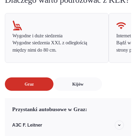
Wygodne i duże siedzenia
Internet o
Wygodne siedzenia XXL z odległością
Bądź w ko
między nimi do 80 cm.
strony prz
Graz
Kijów
Przystanki autobusowe w Graz:
АЗС F. Leitner