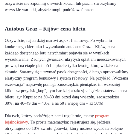
oczywiście nie zapomnij o swoich kotach lub psach: stworzyliśmy
wszystkie warunki, abyście mogli podróżować razem.
Autobus Graz – Kijów: cena biletu
Oczywiście, najbardziej martwi aspekt finansowy. Po wybraniu
konkretnego kierunku i wyszukaniu autobusu Graz – Kijów, cena
każdego dostępnego lotu natychmiast pojawia się w wynikach
wyszukiwania. Żadnych gwiazdek, ukrytych opłat ani nieoczekiwanych
prowizji na etapie płatności – płacisz tylko kwotę, którą widzisz na
ekranie. Staramy się utrzymać pasek dostępności, dlatego opracowaliśmy
elastyczny program bonusowy i system rabatowy. Na przykład „Wczesna
rezerwacja” naprawdę pomaga zaoszczędzić pieniądze: im wcześniej
klikniesz przycisk „kup”, tym bardziej atrakcyjna będzie ostateczna cena
biletu. 👉 Kupując na 30–39 dni przed datą wyjazdu, zaoszczędzisz
30%, na 40–49 dni – 40%, a na 50 i więcej dni – aż 50%!
Dla tych, którzy podróżują z nami regularnie, mamy
program
lojalnościowy
. To prosta matematyka: rejestrujesz się, jedziesz,
otrzymujesz do 10% zwrotu gotówki, który możesz wydać na kolejne