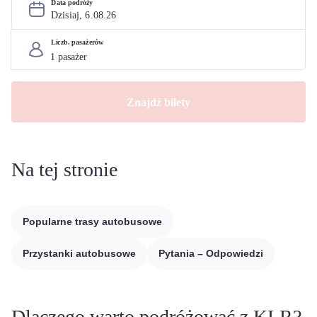
Data podróży
Dzisiaj, 
6
.
08
.
26
Liczb. pasażerów
Znajdź bilety
Na tej stronie
Popularne trasy autobusowe
Przystanki autobusowe
Pytania – Odpowiedzi
Dlaczego warto podróżować z KLR?