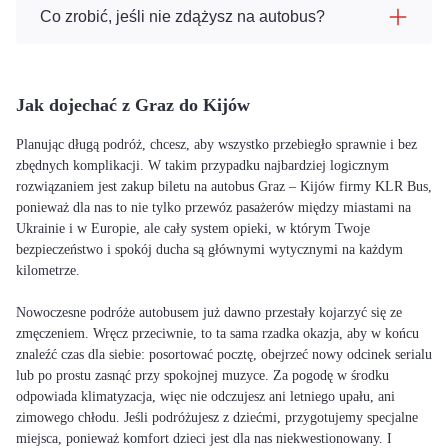
Co zrobić, jeśli nie zdążysz na autobus?
Jak dojechać z Graz do Kijów
Planując długą podróż, chcesz, aby wszystko przebiegło sprawnie i bez
zbędnych komplikacji. W takim przypadku najbardziej logicznym
rozwiązaniem jest zakup biletu na autobus Graz – Kijów firmy KLR Bus,
ponieważ dla nas to nie tylko przewóz pasażerów między miastami na
Ukrainie i w Europie, ale cały system opieki, w którym Twoje
bezpieczeństwo i spokój ducha są głównymi wytycznymi na każdym
kilometrze.
Nowoczesne podróże autobusem już dawno przestały kojarzyć się ze
zmęczeniem. Wręcz przeciwnie, to ta sama rzadka okazja, aby w końcu
znaleźć czas dla siebie: posortować pocztę, obejrzeć nowy odcinek serialu
lub po prostu zasnąć przy spokojnej muzyce. Za pogodę w środku
odpowiada klimatyzacja, więc nie odczujesz ani letniego upału, ani
zimowego chłodu. Jeśli podróżujesz z dziećmi, przygotujemy specjalne
miejsca, ponieważ komfort dzieci jest dla nas niekwestionowany. I