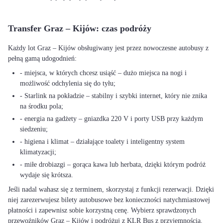
Transfer Graz – Kijów: czas podróży
Każdy lot Graz – Kijów obsługiwany jest przez nowoczesne autobusy z
pełną gamą udogodnień:
- miejsca, w których chcesz usiąść – dużo miejsca na nogi i
możliwość odchylenia się do tyłu;
- Starlink na pokładzie – stabilny i szybki internet, który nie znika
na środku pola;
- energia na gadżety – gniazdka 220 V i porty USB przy każdym
siedzeniu;
- higiena i klimat – działające toalety i inteligentny system
klimatyzacji;
- miłe drobiazgi – gorąca kawa lub herbata, dzięki którym podróż
wydaje się krótsza.
Jeśli nadal wahasz się z terminem, skorzystaj z funkcji rezerwacji. Dzięki
niej zarezerwujesz bilety autobusowe bez konieczności natychmiastowej
płatności i zapewnisz sobie korzystną cenę. Wybierz sprawdzonych
przewoźników Graz – Kijów i podróżuj z KLR Bus z przyjemnością.