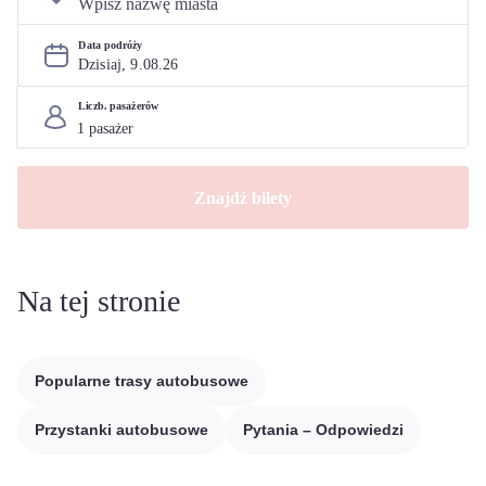
Data podróży
Dzisiaj, 
9
.
08
.
26
Liczb. pasażerów
Znajdź bilety
Na tej stronie
Popularne trasy autobusowe
Przystanki autobusowe
Pytania – Odpowiedzi