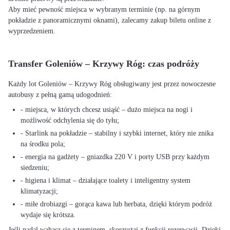
Aby mieć pewność miejsca w wybranym terminie (np. na górnym
pokładzie z panoramicznymi oknami), zalecamy zakup biletu online z
wyprzedzeniem.
Transfer Goleniów – Krzywy Róg: czas podróży
Każdy lot Goleniów – Krzywy Róg obsługiwany jest przez nowoczesne
autobusy z pełną gamą udogodnień:
- miejsca, w których chcesz usiąść – dużo miejsca na nogi i
możliwość odchylenia się do tyłu;
- Starlink na pokładzie – stabilny i szybki internet, który nie znika
na środku pola;
- energia na gadżety – gniazdka 220 V i porty USB przy każdym
siedzeniu;
- higiena i klimat – działające toalety i inteligentny system
klimatyzacji;
- miłe drobiazgi – gorąca kawa lub herbata, dzięki którym podróż
wydaje się krótsza.
Jeśli nadal wahasz się z terminem, skorzystaj z funkcji rezerwacji. Dzięki