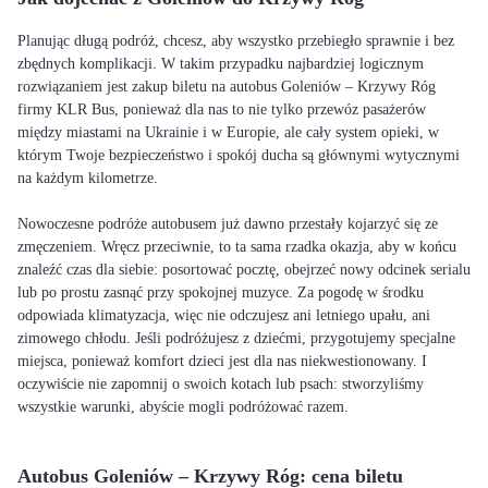
Planując długą podróż, chcesz, aby wszystko przebiegło sprawnie i bez
zbędnych komplikacji. W takim przypadku najbardziej logicznym
rozwiązaniem jest zakup biletu na autobus Goleniów – Krzywy Róg
firmy KLR Bus, ponieważ dla nas to nie tylko przewóz pasażerów
między miastami na Ukrainie i w Europie, ale cały system opieki, w
którym Twoje bezpieczeństwo i spokój ducha są głównymi wytycznymi
na każdym kilometrze.
Nowoczesne podróże autobusem już dawno przestały kojarzyć się ze
zmęczeniem. Wręcz przeciwnie, to ta sama rzadka okazja, aby w końcu
znaleźć czas dla siebie: posortować pocztę, obejrzeć nowy odcinek serialu
lub po prostu zasnąć przy spokojnej muzyce. Za pogodę w środku
odpowiada klimatyzacja, więc nie odczujesz ani letniego upału, ani
zimowego chłodu. Jeśli podróżujesz z dziećmi, przygotujemy specjalne
miejsca, ponieważ komfort dzieci jest dla nas niekwestionowany. I
oczywiście nie zapomnij o swoich kotach lub psach: stworzyliśmy
wszystkie warunki, abyście mogli podróżować razem.
Autobus Goleniów – Krzywy Róg: cena biletu