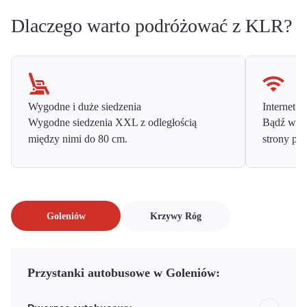
Dlaczego warto podróżować z KLR?
Wygodne i duże siedzenia
Internet o
Wygodne siedzenia XXL z odległością
Bądź w ko
między nimi do 80 cm.
strony prz
Goleniów
Krzywy Róg
Przystanki autobusowe w Goleniów: