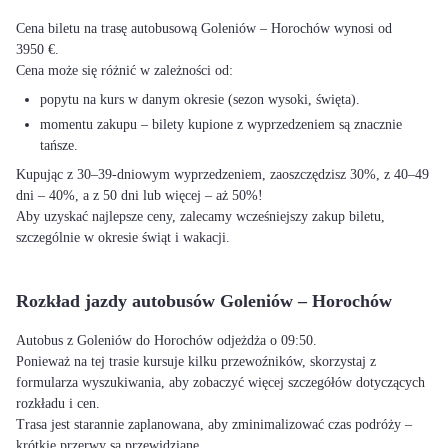
Cena biletu na trasę autobusową Goleniów – Horochów wynosi od
3950 €.
Cena może się różnić w zależności od:
popytu na kurs w danym okresie (sezon wysoki, święta).
momentu zakupu – bilety kupione z wyprzedzeniem są znacznie
tańsze.
Kupując z 30–39-dniowym wyprzedzeniem, zaoszczędzisz 30%, z 40–49
dni – 40%, a z 50 dni lub więcej – aż 50%!
Aby uzyskać najlepsze ceny, zalecamy wcześniejszy zakup biletu,
szczególnie w okresie świąt i wakacji.
Rozkład jazdy autobusów Goleniów – Horochów
Autobus z Goleniów do Horochów odjeżdża o 09:50.
Ponieważ na tej trasie kursuje kilku przewoźników, skorzystaj z
formularza wyszukiwania, aby zobaczyć więcej szczegółów dotyczących
rozkładu i cen.
Trasa jest starannie zaplanowana, aby zminimalizować czas podróży –
krótkie przerwy są przewidziane.