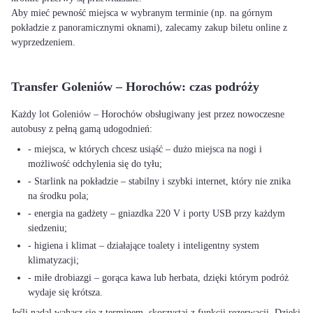
Aby mieć pewność miejsca w wybranym terminie (np. na górnym
pokładzie z panoramicznymi oknami), zalecamy zakup biletu online z
wyprzedzeniem.
Transfer Goleniów – Horochów: czas podróży
Każdy lot Goleniów – Horochów obsługiwany jest przez nowoczesne
autobusy z pełną gamą udogodnień:
- miejsca, w których chcesz usiąść – dużo miejsca na nogi i
możliwość odchylenia się do tyłu;
- Starlink na pokładzie – stabilny i szybki internet, który nie znika
na środku pola;
- energia na gadżety – gniazdka 220 V i porty USB przy każdym
siedzeniu;
- higiena i klimat – działające toalety i inteligentny system
klimatyzacji;
- miłe drobiazgi – gorąca kawa lub herbata, dzięki którym podróż
wydaje się krótsza.
Jeśli nadal wahasz się z terminem, skorzystaj z funkcji rezerwacji. Dzięki