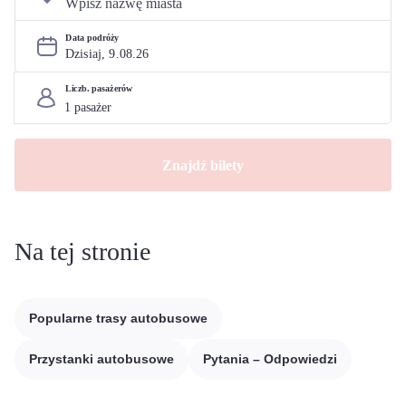
Data podróży
Dzisiaj, 
9
.
08
.
26
Liczb. pasażerów
Znajdź bilety
Na tej stronie
Popularne trasy autobusowe
Przystanki autobusowe
Pytania – Odpowiedzi