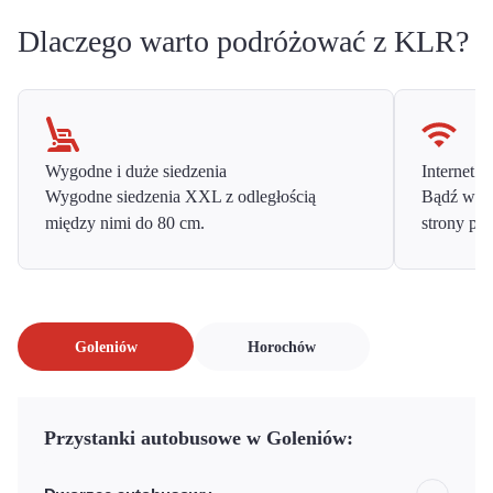
Dlaczego warto podróżować z KLR?
Wygodne i duże siedzenia
Internet o
Wygodne siedzenia XXL z odległością
Bądź w ko
między nimi do 80 cm.
strony prz
Goleniów
Horochów
Przystanki autobusowe w Goleniów: