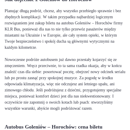
Planując długą podróż, chcesz, aby wszystko przebiegło sprawnie i bez
zbędnych komplikacji. W takim przypadku najbardziej logicznym
rozwiązaniem jest zakup biletu na autobus Goleniów – Horochów firmy
KLR Bus, ponieważ dla nas to nie tylko przewóz pasażerów między
miastami na Ukrainie i w Europie, ale cały system opieki, w którym
Twoje bezpieczeństwo i spokój ducha są głównymi wytycznymi na
każdym kilometrze.
Nowoczesne podróże autobusem już dawno przestały kojarzyć się ze
zmęczeniem. Wręcz przeciwnie, to ta sama rzadka okazja, aby w końcu
znaleźć czas dla siebie: posortować pocztę, obejrzeć nowy odcinek serialu
lub po prostu zasnąć przy spokojnej muzyce. Za pogodę w środku
odpowiada klimatyzacja, więc nie odczujesz ani letniego upału, ani
zimowego chłodu. Jeśli podróżujesz z dziećmi, przygotujemy specjalne
miejsca, ponieważ komfort dzieci jest dla nas niekwestionowany. I
oczywiście nie zapomnij o swoich kotach lub psach: stworzyliśmy
wszystkie warunki, abyście mogli podróżować razem.
Autobus Goleniów – Horochów: cena biletu