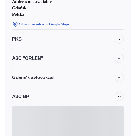
Address not available
Gdańsk
Polska
Zobacz ten adres w Google Maps
PKS
АЗС "ORLEN"
Gdans'k avtovokzal
АЗС BP