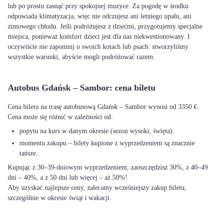
lub po prostu zasnąć przy spokojnej muzyce. Za pogodę w środku
odpowiada klimatyzacja, więc nie odczujesz ani letniego upału, ani
zimowego chłodu. Jeśli podróżujesz z dziećmi, przygotujemy specjalne
miejsca, ponieważ komfort dzieci jest dla nas niekwestionowany. I
oczywiście nie zapomnij o swoich kotach lub psach: stworzyliśmy
wszystkie warunki, abyście mogli podróżować razem.
Autobus Gdańsk – Sambor: cena biletu
Cena biletu na trasę autobusową Gdańsk – Sambor wynosi od 3350 €.
Cena może się różnić w zależności od:
popytu na kurs w danym okresie (sezon wysoki, święta).
momentu zakupu – bilety kupione z wyprzedzeniem są znacznie
tańsze.
Kupując z 30–39-dniowym wyprzedzeniem, zaoszczędzisz 30%, z 40–49
dni – 40%, a z 50 dni lub więcej – aż 50%!
Aby uzyskać najlepsze ceny, zalecamy wcześniejszy zakup biletu,
szczególnie w okresie świąt i wakacji.