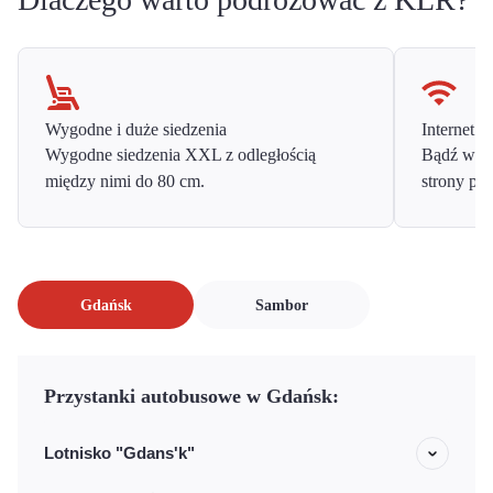
Wygodne i duże siedzenia
Internet o
Wygodne siedzenia XXL z odległością
Bądź w ko
między nimi do 80 cm.
strony prz
Gdańsk
Sambor
Przystanki autobusowe w Gdańsk:
Lotnisko "Gdans'k"