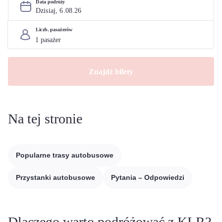
Data podróży
Dzisiaj, 
6
.
08
.
26
Liczb. pasażerów
Znajdź bilety
Na tej stronie
Popularne trasy autobusowe
Przystanki autobusowe
Pytania – Odpowiedzi
Dlaczego warto podróżować z KLR?