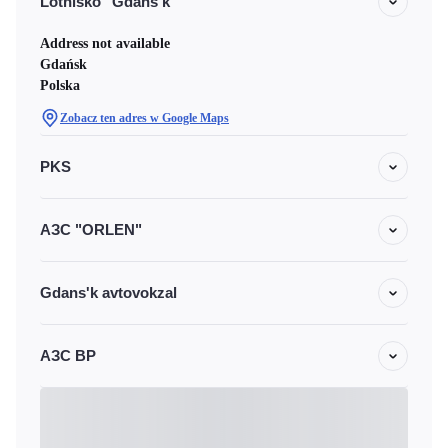
Lotnisko "Gdans'k"
Address not available
Gdańsk
Polska
Zobacz ten adres w Google Maps
PKS
АЗС "ORLEN"
Gdans'k avtovokzal
АЗС BP