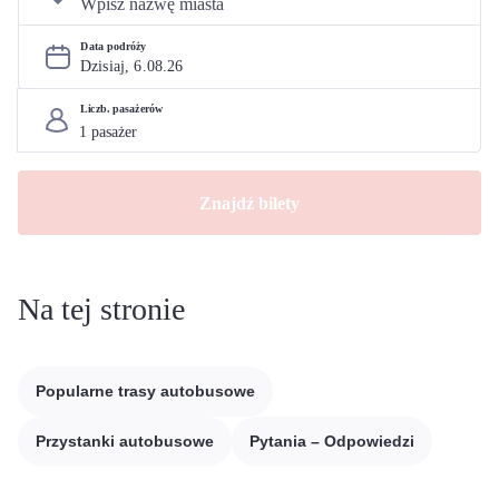
Data podróży
Dzisiaj, 
6
.
08
.
26
Liczb. pasażerów
Znajdź bilety
Na tej stronie
Popularne trasy autobusowe
Przystanki autobusowe
Pytania – Odpowiedzi