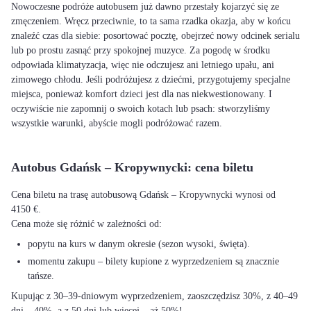
Nowoczesne podróże autobusem już dawno przestały kojarzyć się ze
zmęczeniem. Wręcz przeciwnie, to ta sama rzadka okazja, aby w końcu
znaleźć czas dla siebie: posortować pocztę, obejrzeć nowy odcinek serialu
lub po prostu zasnąć przy spokojnej muzyce. Za pogodę w środku
odpowiada klimatyzacja, więc nie odczujesz ani letniego upału, ani
zimowego chłodu. Jeśli podróżujesz z dziećmi, przygotujemy specjalne
miejsca, ponieważ komfort dzieci jest dla nas niekwestionowany. I
oczywiście nie zapomnij o swoich kotach lub psach: stworzyliśmy
wszystkie warunki, abyście mogli podróżować razem.
Autobus Gdańsk – Kropywnycki: cena biletu
Cena biletu na trasę autobusową Gdańsk – Kropywnycki wynosi od
4150 €.
Cena może się różnić w zależności od:
popytu na kurs w danym okresie (sezon wysoki, święta).
momentu zakupu – bilety kupione z wyprzedzeniem są znacznie
tańsze.
Kupując z 30–39-dniowym wyprzedzeniem, zaoszczędzisz 30%, z 40–49
dni – 40%, a z 50 dni lub więcej – aż 50%!