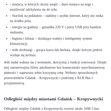
- miejsca, w których chcesz usiąść – dużo miejsca na nogi i
możliwość odchylenia się do tyłu;
- Starlink na pokładzie – stabilny i szybki internet, który nie znika
na środku pola;
- energia na gadżety – gniazdka 220 V i porty USB przy każdym
siedzeniu;
- higiena i klimat – działające toalety i inteligentny system
klimatyzacji;
- miłe drobiazgi – gorąca kawa lub herbata, dzięki którym podróż
wydaje się krótsza.
Jeśli nadal wahasz się z terminem, skorzystaj z funkcji rezerwacji. Dzięki
niej zarezerwujesz bilety autobusowe bez konieczności natychmiastowej
płatności i zapewnisz sobie korzystną cenę. Wybierz sprawdzonych
przewoźników Gdańsk – Kropywnycki i podróżuj z KLR Bus z
przyjemnością.
Odległość między miastami Gdańsk – Kropywnycki
Odległość między Gdańsk a Kropywnycki wynosi około 1696.3 km.