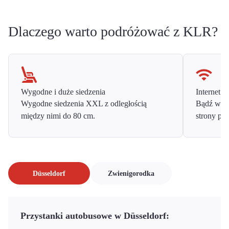
Dlaczego warto podróżować z KLR?
Wygodne i duże siedzenia
Internet o
Wygodne siedzenia XXL z odległością
Bądź w ko
między nimi do 80 cm.
strony prz
Düsseldorf
Zwienigorodka
Przystanki autobusowe w Düsseldorf: