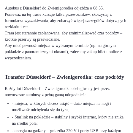
Autobus z Düsseldorf do Zwienigorodka odjeżdża o 08:55.
Ponieważ na tej trasie kursuje kilku przewoźników, skorzystaj z
formularza wyszukiwania, aby zobaczyć więcej szczegółów dotyczących
rozkładu i cen.
Trasa jest starannie zaplanowana, aby zminimalizować czas podróży –
krótkie przerwy są przewidziane.
Aby mieć pewność miejsca w wybranym terminie (np. na górnym
pokładzie z panoramicznymi oknami), zalecamy zakup biletu online z
wyprzedzeniem.
Transfer Düsseldorf – Zwienigorodka: czas podróży
Każdy lot Düsseldorf – Zwienigorodka obsługiwany jest przez
nowoczesne autobusy z pełną gamą udogodnień:
- miejsca, w których chcesz usiąść – dużo miejsca na nogi i
możliwość odchylenia się do tyłu;
- Starlink na pokładzie – stabilny i szybki internet, który nie znika
na środku pola;
- energia na gadżety – gniazdka 220 V i porty USB przy każdym