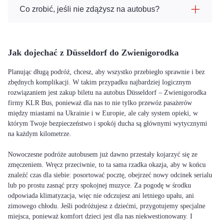
Co zrobić, jeśli nie zdążysz na autobus?
Jak dojechać z Düsseldorf do Zwienigorodka
Planując długą podróż, chcesz, aby wszystko przebiegło sprawnie i bez
zbędnych komplikacji. W takim przypadku najbardziej logicznym
rozwiązaniem jest zakup biletu na autobus Düsseldorf – Zwienigorodka
firmy KLR Bus, ponieważ dla nas to nie tylko przewóz pasażerów
między miastami na Ukrainie i w Europie, ale cały system opieki, w
którym Twoje bezpieczeństwo i spokój ducha są głównymi wytycznymi
na każdym kilometrze.
Nowoczesne podróże autobusem już dawno przestały kojarzyć się ze
zmęczeniem. Wręcz przeciwnie, to ta sama rzadka okazja, aby w końcu
znaleźć czas dla siebie: posortować pocztę, obejrzeć nowy odcinek serialu
lub po prostu zasnąć przy spokojnej muzyce. Za pogodę w środku
odpowiada klimatyzacja, więc nie odczujesz ani letniego upału, ani
zimowego chłodu. Jeśli podróżujesz z dziećmi, przygotujemy specjalne
miejsca, ponieważ komfort dzieci jest dla nas niekwestionowany. I