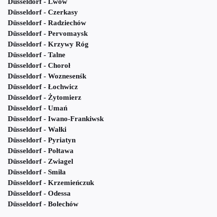
Düsseldorf - Lwów
Düsseldorf - Czerkasy
Düsseldorf - Radziechów
Düsseldorf - Pervomaysk
Düsseldorf - Krzywy Róg
Düsseldorf - Talne
Düsseldorf - Choroł
Düsseldorf - Woznesenśk
Düsseldorf - Łochwicz
Düsseldorf - Żytomierz
Düsseldorf - Umań
Düsseldorf - Iwano-Frankiwsk
Düsseldorf - Wałki
Düsseldorf - Pyriatyn
Düsseldorf - Połtawa
Düsseldorf - Zwiagel
Düsseldorf - Smiła
Düsseldorf - Krzemieńczuk
Düsseldorf - Odessa
Düsseldorf - Bolechów