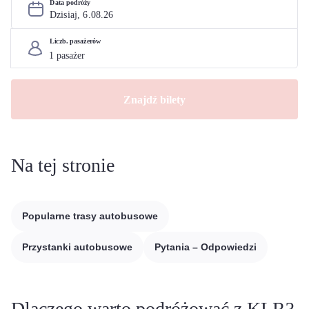
Data podróży
Dzisiaj, 
6
.
08
.
26
Liczb. pasażerów
Znajdź bilety
Na tej stronie
Popularne trasy autobusowe
Przystanki autobusowe
Pytania – Odpowiedzi
Dlaczego warto podróżować z KLR?