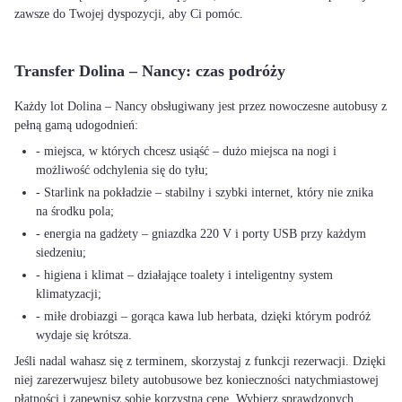
zawsze do Twojej dyspozycji, aby Ci pomóc.
Transfer Dolina – Nancy: czas podróży
Każdy lot Dolina – Nancy obsługiwany jest przez nowoczesne autobusy z
pełną gamą udogodnień:
- miejsca, w których chcesz usiąść – dużo miejsca na nogi i
możliwość odchylenia się do tyłu;
- Starlink na pokładzie – stabilny i szybki internet, który nie znika
na środku pola;
- energia na gadżety – gniazdka 220 V i porty USB przy każdym
siedzeniu;
- higiena i klimat – działające toalety i inteligentny system
klimatyzacji;
- miłe drobiazgi – gorąca kawa lub herbata, dzięki którym podróż
wydaje się krótsza.
Jeśli nadal wahasz się z terminem, skorzystaj z funkcji rezerwacji. Dzięki
niej zarezerwujesz bilety autobusowe bez konieczności natychmiastowej
płatności i zapewnisz sobie korzystną cenę. Wybierz sprawdzonych