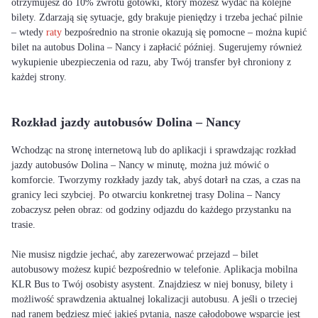
otrzymujesz do 10% zwrotu gotówki, który możesz wydać na kolejne
bilety. Zdarzają się sytuacje, gdy brakuje pieniędzy i trzeba jechać pilnie
– wtedy
raty
bezpośrednio na stronie okazują się pomocne – można kupić
bilet na autobus Dolina – Nancy i zapłacić później. Sugerujemy również
wykupienie ubezpieczenia od razu, aby Twój transfer był chroniony z
każdej strony.
Rozkład jazdy autobusów Dolina – Nancy
Wchodząc na stronę internetową lub do aplikacji i sprawdzając rozkład
jazdy autobusów Dolina – Nancy w minutę, można już mówić o
komforcie. Tworzymy rozkłady jazdy tak, abyś dotarł na czas, a czas na
granicy leci szybciej. Po otwarciu konkretnej trasy Dolina – Nancy
zobaczysz pełen obraz: od godziny odjazdu do każdego przystanku na
trasie.
Nie musisz nigdzie jechać, aby zarezerwować przejazd – bilet
autobusowy możesz kupić bezpośrednio w telefonie. Aplikacja mobilna
KLR Bus to Twój osobisty asystent. Znajdziesz w niej bonusy, bilety i
możliwość sprawdzenia aktualnej lokalizacji autobusu. A jeśli o trzeciej
nad ranem będziesz mieć jakieś pytania, nasze całodobowe wsparcie jest