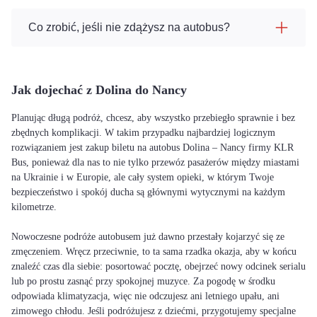
Co zrobić, jeśli nie zdążysz na autobus?
Jak dojechać z Dolina do Nancy
Planując długą podróż, chcesz, aby wszystko przebiegło sprawnie i bez
zbędnych komplikacji. W takim przypadku najbardziej logicznym
rozwiązaniem jest zakup biletu na autobus Dolina – Nancy firmy KLR
Bus, ponieważ dla nas to nie tylko przewóz pasażerów między miastami
na Ukrainie i w Europie, ale cały system opieki, w którym Twoje
bezpieczeństwo i spokój ducha są głównymi wytycznymi na każdym
kilometrze.
Nowoczesne podróże autobusem już dawno przestały kojarzyć się ze
zmęczeniem. Wręcz przeciwnie, to ta sama rzadka okazja, aby w końcu
znaleźć czas dla siebie: posortować pocztę, obejrzeć nowy odcinek serialu
lub po prostu zasnąć przy spokojnej muzyce. Za pogodę w środku
odpowiada klimatyzacja, więc nie odczujesz ani letniego upału, ani
zimowego chłodu. Jeśli podróżujesz z dziećmi, przygotujemy specjalne