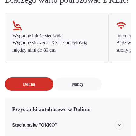
Wygodne i duże siedzenia
Internet o
Wygodne siedzenia XXL z odległością
Bądź w ko
między nimi do 80 cm.
strony prz
Dolina
Nancy
Przystanki autobusowe w Dolina:
Stacja paliw "OKKO"