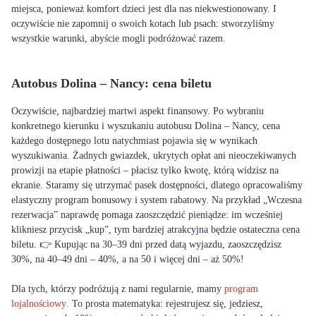
miejsca, ponieważ komfort dzieci jest dla nas niekwestionowany. I
oczywiście nie zapomnij o swoich kotach lub psach: stworzyliśmy
wszystkie warunki, abyście mogli podróżować razem.
Autobus Dolina – Nancy: cena biletu
Oczywiście, najbardziej martwi aspekt finansowy. Po wybraniu
konkretnego kierunku i wyszukaniu autobusu Dolina – Nancy, cena
każdego dostępnego lotu natychmiast pojawia się w wynikach
wyszukiwania. Żadnych gwiazdek, ukrytych opłat ani nieoczekiwanych
prowizji na etapie płatności – płacisz tylko kwotę, którą widzisz na
ekranie. Staramy się utrzymać pasek dostępności, dlatego opracowaliśmy
elastyczny program bonusowy i system rabatowy. Na przykład „Wczesna
rezerwacja” naprawdę pomaga zaoszczędzić pieniądze: im wcześniej
klikniesz przycisk „kup”, tym bardziej atrakcyjna będzie ostateczna cena
biletu. 👉 Kupując na 30–39 dni przed datą wyjazdu, zaoszczędzisz
30%, na 40–49 dni – 40%, a na 50 i więcej dni – aż 50%!
Dla tych, którzy podróżują z nami regularnie, mamy
program
lojalnościowy
. To prosta matematyka: rejestrujesz się, jedziesz,