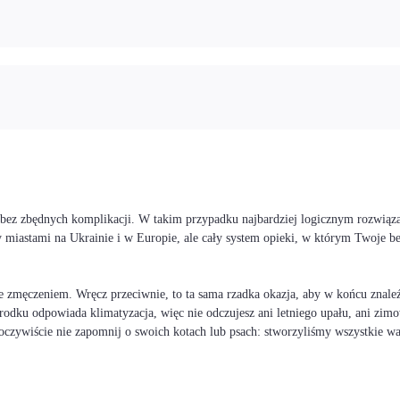
i bez zbędnych komplikacji. W takim przypadku najbardziej logicznym rozwiąza
 miastami na Ukrainie i w Europie, ale cały system opieki, w którym Twoje 
 zmęczeniem. Wręcz przeciwnie, to ta sama rzadka okazja, aby w końcu znaleźć
rodku odpowiada klimatyzacja, więc nie odczujesz ani letniego upału, ani zimo
I oczywiście nie zapomnij o swoich kotach lub psach: stworzyliśmy wszystkie 