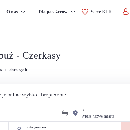
O nas
Dla pasażerów
Serce KLR
buż - Czerkasy
ów autobusowych.
 je online szybko i bezpiecznie
Do
Liczb. pasażerów