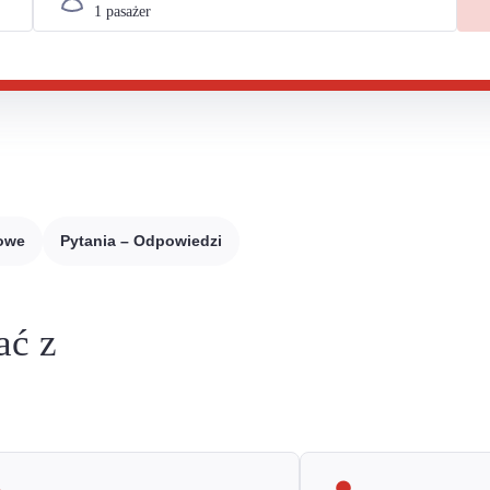
sowe
Pytania – Odpowiedzi
ać z