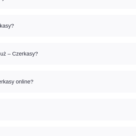
rkasy?
buż – Czerkasy?
erkasy online?