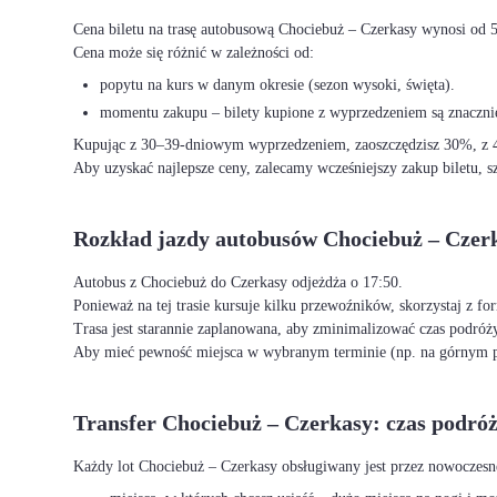
Cena biletu na trasę autobusową Chociebuż – Czerkasy wynosi od 
Cena może się różnić w zależności od:
popytu na kurs w danym okresie (sezon wysoki, święta).
momentu zakupu – bilety kupione z wyprzedzeniem są znacznie
Kupując z 30–39-dniowym wyprzedzeniem, zaoszczędzisz 30%, z 40
Aby uzyskać najlepsze ceny, zalecamy wcześniejszy zakup biletu, sz
Rozkład jazdy autobusów Chociebuż – Czer
Autobus z Chociebuż do Czerkasy odjeżdża o 17:50.
Ponieważ na tej trasie kursuje kilku przewoźników, skorzystaj z f
Trasa jest starannie zaplanowana, aby zminimalizować czas podróży
Aby mieć pewność miejsca w wybranym terminie (np. na górnym p
Transfer Chociebuż – Czerkasy: czas podró
Każdy lot Chociebuż – Czerkasy obsługiwany jest przez nowoczesn