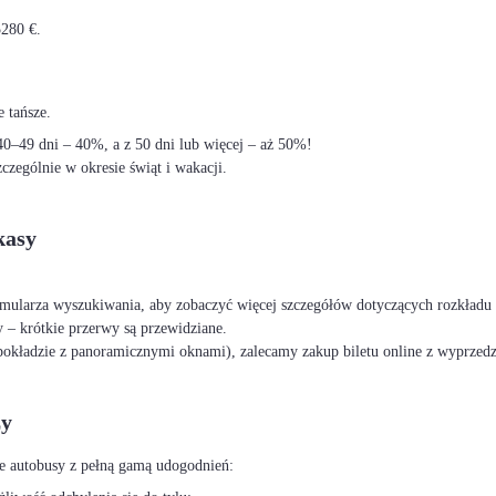
5280 €.
 tańsze.
–49 dni – 40%, a z 50 dni lub więcej – aż 50%!
czególnie w okresie świąt i wakacji.
kasy
ormularza wyszukiwania, aby zobaczyć więcej szczegółów dotyczących rozkładu 
 – krótkie przerwy są przewidziane.
okładzie z panoramicznymi oknami), zalecamy zakup biletu online z wyprzed
ży
e autobusy z pełną gamą udogodnień: