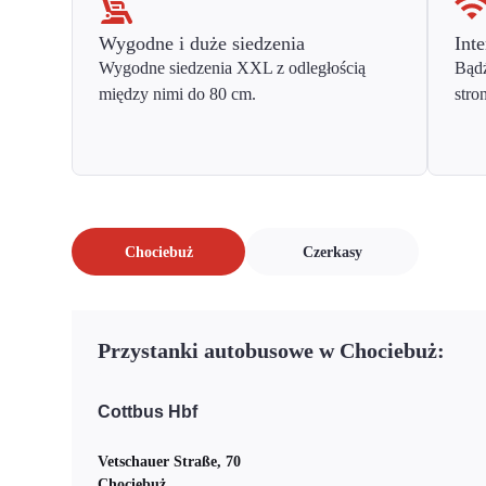
Wygodne i duże siedzenia
Inte
Wygodne siedzenia XXL z odległością
Bądź
między nimi do 80 cm.
stro
Chociebuż
Czerkasy
Przystanki autobusowe w Chociebuż:
Cottbus Hbf
Vetschauer Straße, 70
Chociebuż