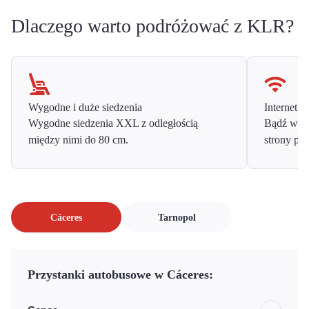
Dlaczego warto podróżować z KLR?
Wygodne i duże siedzenia
Internet o
Wygodne siedzenia XXL z odległością
Bądź w ko
między nimi do 80 cm.
strony prz
Cáceres
Tarnopol
Przystanki autobusowe w Cáceres: