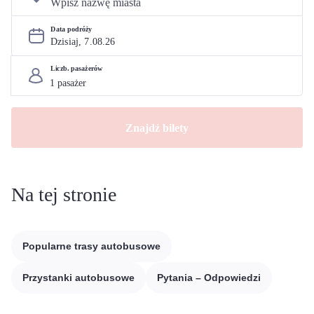
Data podróży
Dzisiaj, 
7
.
08
.
26
Liczb. pasażerów
Znajdź bilety
Na tej stronie
Popularne trasy autobusowe
Przystanki autobusowe
Pytania – Odpowiedzi