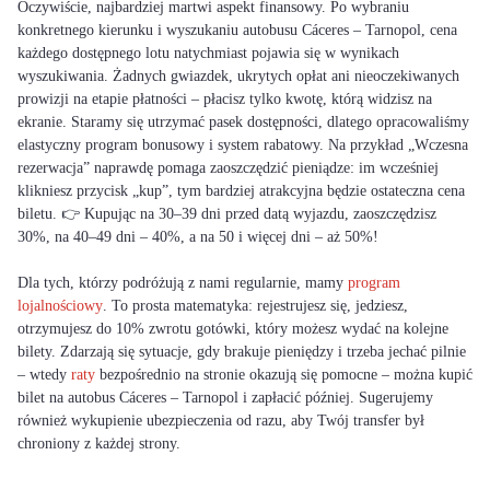
Oczywiście, najbardziej martwi aspekt finansowy. Po wybraniu
konkretnego kierunku i wyszukaniu autobusu Cáceres – Tarnopol, cena
każdego dostępnego lotu natychmiast pojawia się w wynikach
wyszukiwania. Żadnych gwiazdek, ukrytych opłat ani nieoczekiwanych
prowizji na etapie płatności – płacisz tylko kwotę, którą widzisz na
ekranie. Staramy się utrzymać pasek dostępności, dlatego opracowaliśmy
elastyczny program bonusowy i system rabatowy. Na przykład „Wczesna
rezerwacja” naprawdę pomaga zaoszczędzić pieniądze: im wcześniej
klikniesz przycisk „kup”, tym bardziej atrakcyjna będzie ostateczna cena
biletu. 👉 Kupując na 30–39 dni przed datą wyjazdu, zaoszczędzisz
30%, na 40–49 dni – 40%, a na 50 i więcej dni – aż 50%!
Dla tych, którzy podróżują z nami regularnie, mamy
program
lojalnościowy
. To prosta matematyka: rejestrujesz się, jedziesz,
otrzymujesz do 10% zwrotu gotówki, który możesz wydać na kolejne
bilety. Zdarzają się sytuacje, gdy brakuje pieniędzy i trzeba jechać pilnie
– wtedy
raty
bezpośrednio na stronie okazują się pomocne – można kupić
bilet na autobus Cáceres – Tarnopol i zapłacić później. Sugerujemy
również wykupienie ubezpieczenia od razu, aby Twój transfer był
chroniony z każdej strony.