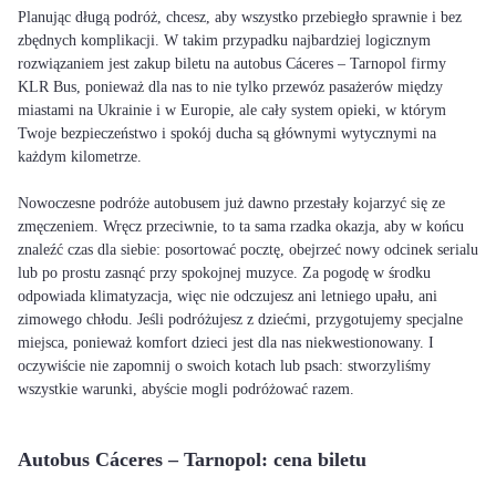
Planując długą podróż, chcesz, aby wszystko przebiegło sprawnie i bez
zbędnych komplikacji. W takim przypadku najbardziej logicznym
rozwiązaniem jest zakup biletu na autobus Cáceres – Tarnopol firmy
KLR Bus, ponieważ dla nas to nie tylko przewóz pasażerów między
miastami na Ukrainie i w Europie, ale cały system opieki, w którym
Twoje bezpieczeństwo i spokój ducha są głównymi wytycznymi na
każdym kilometrze.
Nowoczesne podróże autobusem już dawno przestały kojarzyć się ze
zmęczeniem. Wręcz przeciwnie, to ta sama rzadka okazja, aby w końcu
znaleźć czas dla siebie: posortować pocztę, obejrzeć nowy odcinek serialu
lub po prostu zasnąć przy spokojnej muzyce. Za pogodę w środku
odpowiada klimatyzacja, więc nie odczujesz ani letniego upału, ani
zimowego chłodu. Jeśli podróżujesz z dziećmi, przygotujemy specjalne
miejsca, ponieważ komfort dzieci jest dla nas niekwestionowany. I
oczywiście nie zapomnij o swoich kotach lub psach: stworzyliśmy
wszystkie warunki, abyście mogli podróżować razem.
Autobus Cáceres – Tarnopol: cena biletu