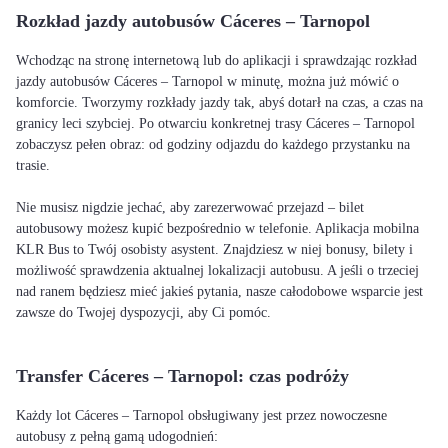
Rozkład jazdy autobusów Cáceres – Tarnopol
Wchodząc na stronę internetową lub do aplikacji i sprawdzając rozkład
jazdy autobusów Cáceres – Tarnopol w minutę, można już mówić o
komforcie. Tworzymy rozkłady jazdy tak, abyś dotarł na czas, a czas na
granicy leci szybciej. Po otwarciu konkretnej trasy Cáceres – Tarnopol
zobaczysz pełen obraz: od godziny odjazdu do każdego przystanku na
trasie.
Nie musisz nigdzie jechać, aby zarezerwować przejazd – bilet
autobusowy możesz kupić bezpośrednio w telefonie. Aplikacja mobilna
KLR Bus to Twój osobisty asystent. Znajdziesz w niej bonusy, bilety i
możliwość sprawdzenia aktualnej lokalizacji autobusu. A jeśli o trzeciej
nad ranem będziesz mieć jakieś pytania, nasze całodobowe wsparcie jest
zawsze do Twojej dyspozycji, aby Ci pomóc.
Transfer Cáceres – Tarnopol: czas podróży
Każdy lot Cáceres – Tarnopol obsługiwany jest przez nowoczesne
autobusy z pełną gamą udogodnień: