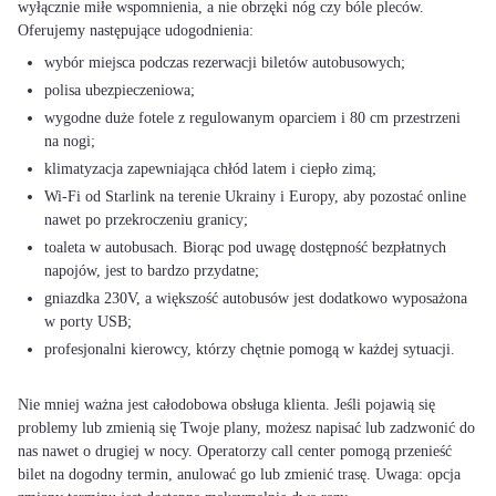
wyłącznie miłe wspomnienia, a nie obrzęki nóg czy bóle pleców.
wybór miejsca podczas rezerwacji biletów autobusowych;
polisa ubezpieczeniowa;
wygodne duże fotele z regulowanym oparciem i 80 cm przestrzeni
na nogi;
klimatyzacja zapewniająca chłód latem i ciepło zimą;
Wi-Fi od Starlink na terenie Ukrainy i Europy, aby pozostać online
nawet po przekroczeniu granicy;
toaleta w autobusach. Biorąc pod uwagę dostępność bezpłatnych
napojów, jest to bardzo przydatne;
gniazdka 230V, a większość autobusów jest dodatkowo wyposażona
w porty USB;
profesjonalni kierowcy, którzy chętnie pomogą w każdej sytuacji.
Nie mniej ważna jest całodobowa obsługa klienta. Jeśli pojawią się
problemy lub zmienią się Twoje plany, możesz napisać lub zadzwonić do
nas nawet o drugiej w nocy. Operatorzy call center pomogą przenieść
bilet na dogodny termin, anulować go lub zmienić trasę. Uwaga: opcja