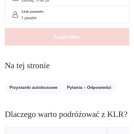
Dzisiaj, 
9
.
08
.
26
Liczb. pasażerów
Znajdź bilety
Na tej stronie
Przystanki autobusowe
Pytania – Odpowiedzi
Dlaczego warto podróżować z KLR?