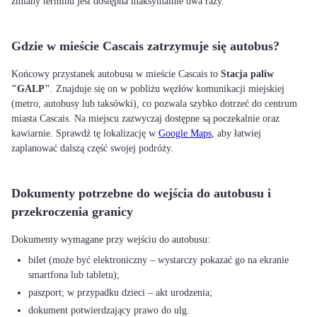
zmiany terminu jest dostępna maksymalnie dwa razy.
Gdzie w mieście Cascais zatrzymuje się autobus?
Końcowy przystanek autobusu w mieście Cascais to
Stacja paliw
"GALP"
. Znajduje się on w pobliżu węzłów komunikacji miejskiej
(metro, autobusy lub taksówki), co pozwala szybko dotrzeć do centrum
miasta Cascais. Na miejscu zazwyczaj dostępne są poczekalnie oraz
kawiarnie. Sprawdź tę lokalizację w
Google Maps
, aby łatwiej
zaplanować dalszą część swojej podróży.
Dokumenty potrzebne do wejścia do autobusu i
przekroczenia granicy
bilet (może być elektroniczny – wystarczy pokazać go na ekranie
smartfona lub tabletu);
paszport; w przypadku dzieci – akt urodzenia;
dokument potwierdzający prawo do ulg.