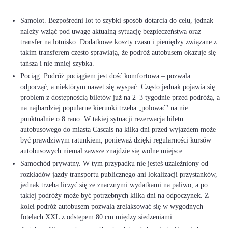
Samolot. Bezpośredni lot to szybki sposób dotarcia do celu, jednak
należy wziąć pod uwagę aktualną sytuację bezpieczeństwa oraz
transfer na lotnisko. Dodatkowe koszty czasu i pieniędzy związane z
takim transferem często sprawiają, że podróż autobusem okazuje się
tańsza i nie mniej szybka.
Pociąg. Podróż pociągiem jest dość komfortowa – pozwala
odpocząć, a niektórym nawet się wyspać. Często jednak pojawia się
problem z dostępnością biletów już na 2–3 tygodnie przed podróżą, a
na najbardziej popularne kierunki trzeba „polować" na nie
punktualnie o 8 rano. W takiej sytuacji rezerwacja biletu
autobusowego do miasta Cascais na kilka dni przed wyjazdem może
być prawdziwym ratunkiem, ponieważ dzięki regularności kursów
autobusowych niemal zawsze znajdzie się wolne miejsce.
Samochód prywatny. W tym przypadku nie jesteś uzależniony od
rozkładów jazdy transportu publicznego ani lokalizacji przystanków,
jednak trzeba liczyć się ze znacznymi wydatkami na paliwo, a po
takiej podróży może być potrzebnych kilka dni na odpoczynek. Z
kolei podróż autobusem pozwala zrelaksować się w wygodnych
fotelach XXL z odstępem 80 cm między siedzeniami.