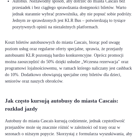
Autobus. Niezawodny sposób, aby dotrzeć do miasta Cascais bez
przesiadek i bez ciągłego sprawdzania dostępności biletów. Warto
jednak starannie wybrać przewoźnika, aby nie popsuć sobie podróży.
Jednym ze sprawdzonych jest KLR Bus – potwierdzają to tysiące
pozytywnych opinii na niezależnych platformach.
Koszt biletów autobusowych do miasta Cascais, biorąc pod uwagę
poziom usług oraz regularne oferty specjalne, sprawia, że przejazdy
autobusami KLR pozostają bardzo konkurencyjne. Oprócz promocji
można zaoszczędzić do 50% dzięki usłudze „Wczesna rezerwacja" oraz
programowi lojalnościowemu, w ramach którego naliczany jest cashback
do 10%. Dodatkowo obowiązują specjalne ceny biletów dla dzieci,
seniorów oraz naszych obrońców.
Jak często kursują autobusy do miasta Cascais:
rozkład jazdy
Autobusy do miasta Cascais kursują codziennie, jednak częstotliwość
przejazdów może się znacznie różnić w zależności od trasy oraz w
sezonach o niższym popycie. Skorzystaj z formularza wyszukiwania, aby