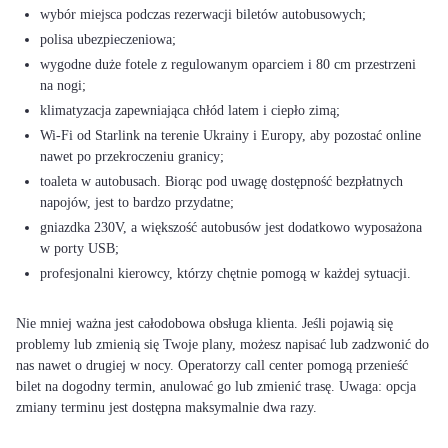
wybór miejsca podczas rezerwacji biletów autobusowych;
polisa ubezpieczeniowa;
wygodne duże fotele z regulowanym oparciem i 80 cm przestrzeni
na nogi;
klimatyzacja zapewniająca chłód latem i ciepło zimą;
Wi-Fi od Starlink na terenie Ukrainy i Europy, aby pozostać online
nawet po przekroczeniu granicy;
toaleta w autobusach. Biorąc pod uwagę dostępność bezpłatnych
napojów, jest to bardzo przydatne;
gniazdka 230V, a większość autobusów jest dodatkowo wyposażona
w porty USB;
profesjonalni kierowcy, którzy chętnie pomogą w każdej sytuacji.
Nie mniej ważna jest całodobowa obsługa klienta. Jeśli pojawią się
problemy lub zmienią się Twoje plany, możesz napisać lub zadzwonić do
nas nawet o drugiej w nocy. Operatorzy call center pomogą przenieść
bilet na dogodny termin, anulować go lub zmienić trasę. Uwaga: opcja
zmiany terminu jest dostępna maksymalnie dwa razy.