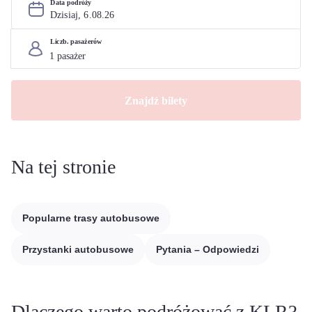
Data podróży
Dzisiaj, 
6
.
08
.
26
Liczb. pasażerów
Znajdź bilety
Na tej stronie
Popularne trasy autobusowe
Przystanki autobusowe
Pytania – Odpowiedzi
Dlaczego warto podróżować z KLR?