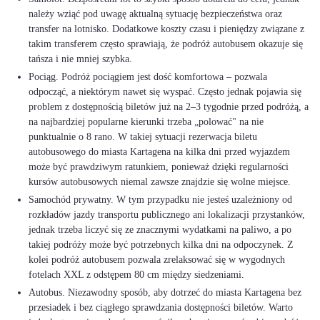
należy wziąć pod uwagę aktualną sytuację bezpieczeństwa oraz
transfer na lotnisko. Dodatkowe koszty czasu i pieniędzy związane z
takim transferem często sprawiają, że podróż autobusem okazuje się
tańsza i nie mniej szybka.
Pociąg. Podróż pociągiem jest dość komfortowa – pozwala
odpocząć, a niektórym nawet się wyspać. Często jednak pojawia się
problem z dostępnością biletów już na 2–3 tygodnie przed podróżą, a
na najbardziej popularne kierunki trzeba „polować" na nie
punktualnie o 8 rano. W takiej sytuacji rezerwacja biletu
autobusowego do miasta Kartagena na kilka dni przed wyjazdem
może być prawdziwym ratunkiem, ponieważ dzięki regularności
kursów autobusowych niemal zawsze znajdzie się wolne miejsce.
Samochód prywatny. W tym przypadku nie jesteś uzależniony od
rozkładów jazdy transportu publicznego ani lokalizacji przystanków,
jednak trzeba liczyć się ze znacznymi wydatkami na paliwo, a po
takiej podróży może być potrzebnych kilka dni na odpoczynek. Z
kolei podróż autobusem pozwala zrelaksować się w wygodnych
fotelach XXL z odstępem 80 cm między siedzeniami.
Autobus. Niezawodny sposób, aby dotrzeć do miasta Kartagena bez
przesiadek i bez ciągłego sprawdzania dostępności biletów. Warto