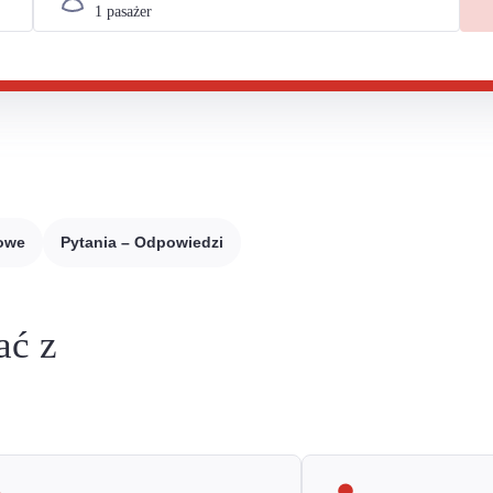
sowe
Pytania – Odpowiedzi
ać z