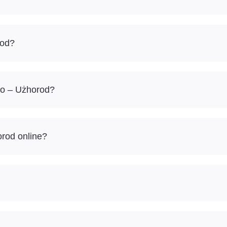
rod?
lo – Użhorod?
orod online?