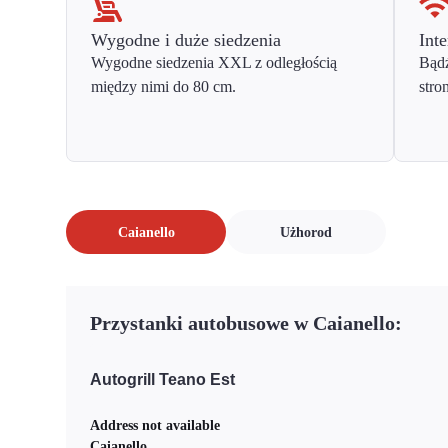
Wygodne i duże siedzenia
Inte
Wygodne siedzenia XXL z odległością
Bądź
między nimi do 80 cm.
stro
Caianello
Użhorod
Przystanki autobusowe w Caianello:
Autogrill Teano Est
Address not available
Caianello