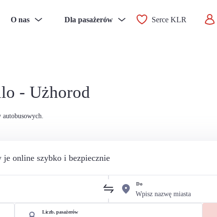
O nas
Dla pasażerów
Serce KLR
llo - Użhorod
w autobusowych.
 je online szybko i bezpiecznie
Do
Liczb. pasażerów