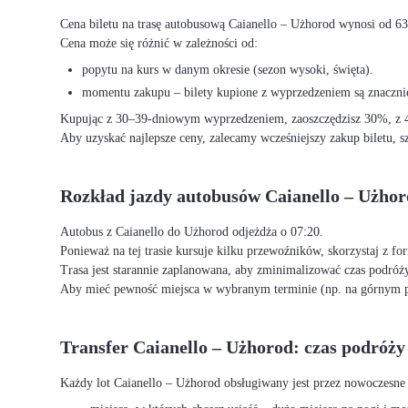
Cena biletu na trasę autobusową Caianello – Użhorod wynosi od 63
Cena może się różnić w zależności od:
popytu na kurs w danym okresie (sezon wysoki, święta).
momentu zakupu – bilety kupione z wyprzedzeniem są znacznie
Kupując z 30–39-dniowym wyprzedzeniem, zaoszczędzisz 30%, z 40
Aby uzyskać najlepsze ceny, zalecamy wcześniejszy zakup biletu, sz
Rozkład jazdy autobusów Caianello – Użho
Autobus z Caianello do Użhorod odjeżdża o 07:20.
Ponieważ na tej trasie kursuje kilku przewoźników, skorzystaj z f
Trasa jest starannie zaplanowana, aby zminimalizować czas podróży
Aby mieć pewność miejsca w wybranym terminie (np. na górnym p
Transfer Caianello – Użhorod: czas podróży
Każdy lot Caianello – Użhorod obsługiwany jest przez nowoczesne