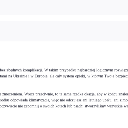
i bez zbędnych komplikacji. W takim przypadku najbardziej logicznym rozwiąz
stami na Ukrainie i w Europie, ale cały system opieki, w którym Twoje bezp
 zmęczeniem. Wręcz przeciwnie, to ta sama rzadka okazja, aby w końcu znaleźć
rodku odpowiada klimatyzacja, więc nie odczujesz ani letniego upału, ani zimo
I oczywiście nie zapomnij o swoich kotach lub psach: stworzyliśmy wszystkie 