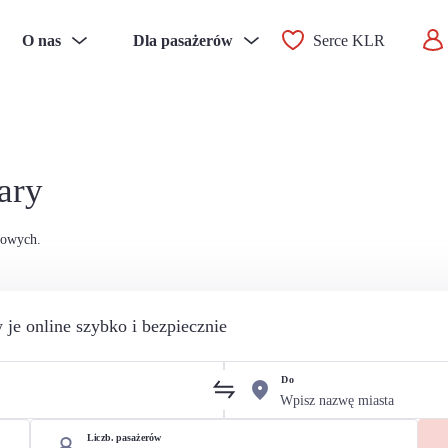
O nas
Dla pasażerów
Serce KLR
ary
sowych.
 je online szybko i bezpiecznie
Do
Liczb. pasażerów