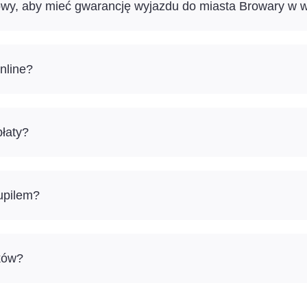
sowy, aby mieć gwarancję wyjazdu do miasta Browary w 
nline?
łaty?
pupilem?
ków?