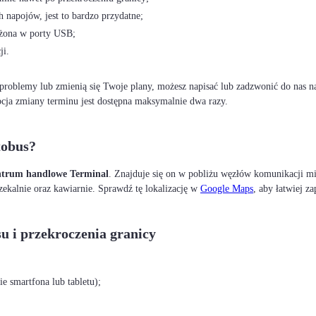
 napojów, jest to bardzo przydatne;
ażona w porty USB;
ji.
ę problemy lub zmienią się Twoje plany, możesz napisać lub zadzwonić do nas n
pcja zmiany terminu jest dostępna maksymalnie dwa razy.
tobus?
ntrum handlowe Terminal
. Znajduje się on w pobliżu węzłów komunikacji mi
ekalnie oraz kawiarnie. Sprawdź tę lokalizację w
Google Maps
, aby łatwiej z
u i przekroczenia granicy
e smartfona lub tabletu);