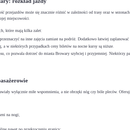
ary: rozkład jazdy
ość przejazdów może się znacznie różnić w zależności od trasy oraz w sezonac
ojej miejscowości.
rzeznaczyć na inne zajęcia zamiast na podróż. Dodatkowo łatwiej zaplanować 
, a w niektórych przypadkach ceny biletów na nocne kursy są niższe.
u, co pozwala dotrzeć do miasta Browary szybciej i przyjemniej. Niektórzy p
pasażerowie
eni na nogi;
nline nawet po przekroczeniu granicy;