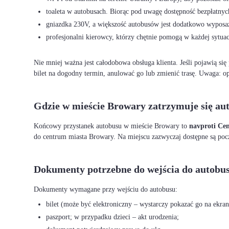
toaleta w autobusach. Biorąc pod uwagę dostępność bezpłatnych
gniazdka 230V, a większość autobusów jest dodatkowo wypos
profesjonalni kierowcy, którzy chętnie pomogą w każdej sytuac
Nie mniej ważna jest całodobowa obsługa klienta. Jeśli pojawią si
bilet na dogodny termin, anulować go lub zmienić trasę. Uwaga: o
Gdzie w mieście Browary zatrzymuje się au
Końcowy przystanek autobusu w mieście Browary to
navproti Ce
do centrum miasta Browary. Na miejscu zazwyczaj dostępne są pocz
Dokumenty potrzebne do wejścia do autobus
bilet (może być elektroniczny – wystarczy pokazać go na ekrani
paszport; w przypadku dzieci – akt urodzenia;