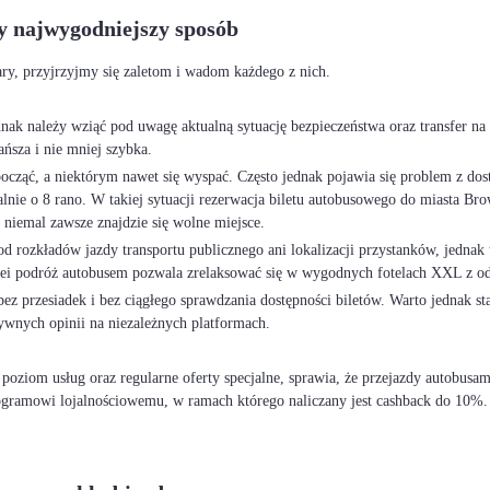
y najwygodniejszy sposób
ary, przyjrzyjmy się zaletom i wadom każdego z nich.
ednak należy wziąć pod uwagę aktualną sytuację bezpieczeństwa oraz transfer na
ańsza i nie mniej szybka.
cząć, a niektórym nawet się wyspać. Często jednak pojawia się problem z dost
ualnie o 8 rano. W takiej sytuacji rezerwacja biletu autobusowego do miasta
niemal zawsze znajdzie się wolne miejsce.
rozkładów jazdy transportu publicznego ani lokalizacji przystanków, jednak t
lei podróż autobusem pozwala zrelaksować się w wygodnych fotelach XXL z o
z przesiadek i bez ciągłego sprawdzania dostępności biletów. Warto jednak s
ywnych opinii na niezależnych platformach.
poziom usług oraz regularne oferty specjalne, sprawia, że przejazdy autobu
ogramowi lojalnościowemu, w ramach którego naliczany jest cashback do 10%. 