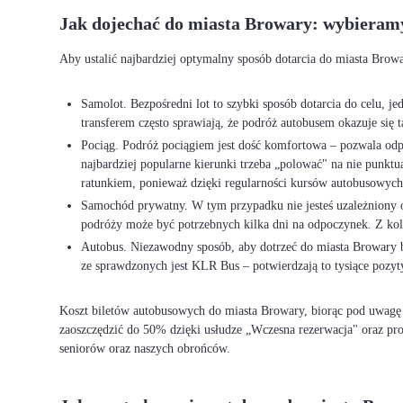
Jak dojechać do miasta Browary: wybieram
Aby ustalić najbardziej optymalny sposób dotarcia do miasta Brow
Samolot. Bezpośredni lot to szybki sposób dotarcia do celu, j
transferem często sprawiają, że podróż autobusem okazuje się t
Pociąg. Podróż pociągiem jest dość komfortowa – pozwala odpo
najbardziej popularne kierunki trzeba „polować" na nie punkt
ratunkiem, ponieważ dzięki regularności kursów autobusowych 
Samochód prywatny. W tym przypadku nie jesteś uzależniony od 
podróży może być potrzebnych kilka dni na odpoczynek. Z ko
Autobus. Niezawodny sposób, aby dotrzeć do miasta Browary be
ze sprawdzonych jest KLR Bus – potwierdzają to tysiące pozyt
Koszt biletów autobusowych do miasta Browary, biorąc pod uwagę 
zaoszczędzić do 50% dzięki usłudze „Wczesna rezerwacja" oraz pr
seniorów oraz naszych obrońców.