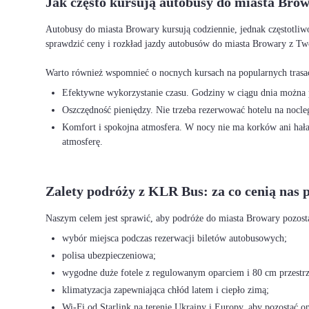
Jak często kursują autobusy do miasta Brow
Autobusy do miasta Browary kursują codziennie, jednak częstotliw
sprawdzić ceny i rozkład jazdy autobusów do miasta Browary z Tw
Efektywne wykorzystanie czasu. Godziny w ciągu dnia można p
Oszczędność pieniędzy. Nie trzeba rezerwować hotelu na nocleg
Komfort i spokojna atmosfera. W nocy nie ma korków ani hałas
atmosferę.
Zalety podróży z KLR Bus: za co cenią nas 
wybór miejsca podczas rezerwacji biletów autobusowych;
polisa ubezpieczeniowa;
wygodne duże fotele z regulowanym oparciem i 80 cm przestrz
klimatyzacja zapewniająca chłód latem i ciepło zimą;
Wi-Fi od Starlink na terenie Ukrainy i Europy, aby pozostać o