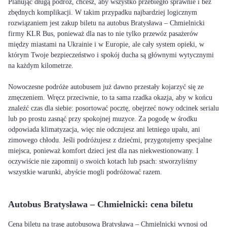
Planując długą podróż, chcesz, aby wszystko przebiegło sprawnie i bez
zbędnych komplikacji. W takim przypadku najbardziej logicznym
rozwiązaniem jest zakup biletu na autobus Bratysława – Chmielnicki
firmy KLR Bus, ponieważ dla nas to nie tylko przewóz pasażerów
między miastami na Ukrainie i w Europie, ale cały system opieki, w
którym Twoje bezpieczeństwo i spokój ducha są głównymi wytycznymi
na każdym kilometrze.
Nowoczesne podróże autobusem już dawno przestały kojarzyć się ze
zmęczeniem. Wręcz przeciwnie, to ta sama rzadka okazja, aby w końcu
znaleźć czas dla siebie: posortować pocztę, obejrzeć nowy odcinek serialu
lub po prostu zasnąć przy spokojnej muzyce. Za pogodę w środku
odpowiada klimatyzacja, więc nie odczujesz ani letniego upału, ani
zimowego chłodu. Jeśli podróżujesz z dziećmi, przygotujemy specjalne
miejsca, ponieważ komfort dzieci jest dla nas niekwestionowany. I
oczywiście nie zapomnij o swoich kotach lub psach: stworzyliśmy
wszystkie warunki, abyście mogli podróżować razem.
Autobus Bratysława – Chmielnicki: cena biletu
Cena biletu na trasę autobusową Bratysława – Chmielnicki wynosi od