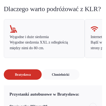
Dlaczego warto podróżować z KLR?
Wygodne i duże siedzenia
Internet o
Wygodne siedzenia XXL z odległością
Bądź w ko
między nimi do 80 cm.
strony prz
Bratysława
Chmielnicki
Przystanki autobusowe w Bratysława: