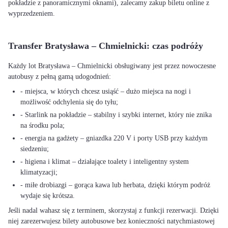
pokładzie z panoramicznymi oknami), zalecamy zakup biletu online z
wyprzedzeniem.
Transfer Bratysława – Chmielnicki: czas podróży
Każdy lot Bratysława – Chmielnicki obsługiwany jest przez nowoczesne
autobusy z pełną gamą udogodnień:
- miejsca, w których chcesz usiąść – dużo miejsca na nogi i
możliwość odchylenia się do tyłu;
- Starlink na pokładzie – stabilny i szybki internet, który nie znika
na środku pola;
- energia na gadżety – gniazdka 220 V i porty USB przy każdym
siedzeniu;
- higiena i klimat – działające toalety i inteligentny system
klimatyzacji;
- miłe drobiazgi – gorąca kawa lub herbata, dzięki którym podróż
wydaje się krótsza.
Jeśli nadal wahasz się z terminem, skorzystaj z funkcji rezerwacji. Dzięki
niej zarezerwujesz bilety autobusowe bez konieczności natychmiastowej