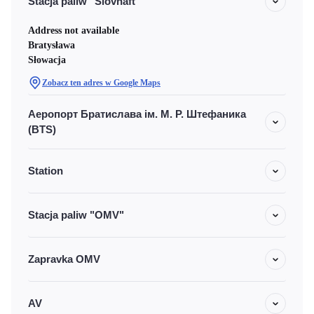
Stacja paliw "Slovnaft"
Address not available
Bratysława
Słowacja
Zobacz ten adres w Google Maps
Аеропорт Братислава ім. М. Р. Штефаника
(BTS)
Station
Stacja paliw "OMV"
Zapravka OMV
AV