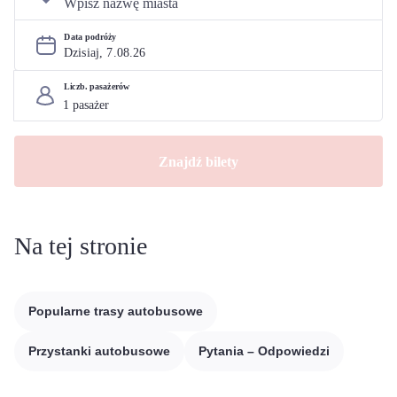
Data podróży
Dzisiaj, 
7
.
08
.
26
Liczb. pasażerów
Znajdź bilety
Na tej stronie
Popularne trasy autobusowe
Przystanki autobusowe
Pytania – Odpowiedzi