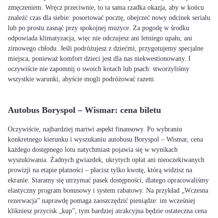
zmęczeniem. Wręcz przeciwnie, to ta sama rzadka okazja, aby w końcu
znaleźć czas dla siebie: posortować pocztę, obejrzeć nowy odcinek serialu
lub po prostu zasnąć przy spokojnej muzyce. Za pogodę w środku
odpowiada klimatyzacja, więc nie odczujesz ani letniego upału, ani
zimowego chłodu. Jeśli podróżujesz z dziećmi, przygotujemy specjalne
miejsca, ponieważ komfort dzieci jest dla nas niekwestionowany. I
oczywiście nie zapomnij o swoich kotach lub psach: stworzyliśmy
wszystkie warunki, abyście mogli podróżować razem.
Autobus Boryspol – Wismar: cena biletu
Oczywiście, najbardziej martwi aspekt finansowy. Po wybraniu
konkretnego kierunku i wyszukaniu autobusu Boryspol – Wismar, cena
każdego dostępnego lotu natychmiast pojawia się w wynikach
wyszukiwania. Żadnych gwiazdek, ukrytych opłat ani nieoczekiwanych
prowizji na etapie płatności – płacisz tylko kwotę, którą widzisz na
ekranie. Staramy się utrzymać pasek dostępności, dlatego opracowaliśmy
elastyczny program bonusowy i system rabatowy. Na przykład „Wczesna
rezerwacja” naprawdę pomaga zaoszczędzić pieniądze: im wcześniej
klikniesz przycisk „kup”, tym bardziej atrakcyjna będzie ostateczna cena