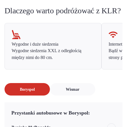
Dlaczego warto podróżować z KLR?
Wygodne i duże siedzenia
Internet o
Wygodne siedzenia XXL z odległością
Bądź w ko
między nimi do 80 cm.
strony prz
Boryspol
Wismar
Przystanki autobusowe w Boryspol: