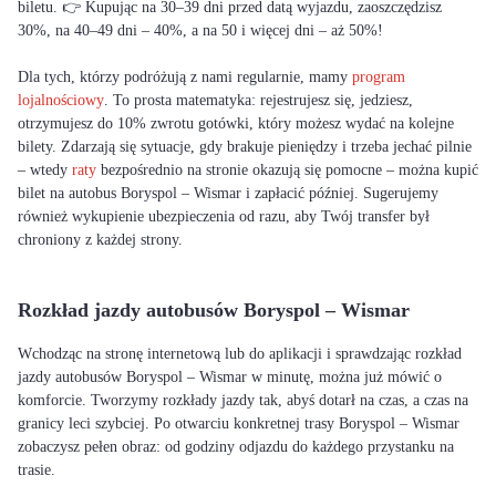
biletu. 👉 Kupując na 30–39 dni przed datą wyjazdu, zaoszczędzisz
30%, na 40–49 dni – 40%, a na 50 i więcej dni – aż 50%!
Dla tych, którzy podróżują z nami regularnie, mamy
program
lojalnościowy
. To prosta matematyka: rejestrujesz się, jedziesz,
otrzymujesz do 10% zwrotu gotówki, który możesz wydać na kolejne
bilety. Zdarzają się sytuacje, gdy brakuje pieniędzy i trzeba jechać pilnie
– wtedy
raty
bezpośrednio na stronie okazują się pomocne – można kupić
bilet na autobus Boryspol – Wismar i zapłacić później. Sugerujemy
również wykupienie ubezpieczenia od razu, aby Twój transfer był
chroniony z każdej strony.
Rozkład jazdy autobusów Boryspol – Wismar
Wchodząc na stronę internetową lub do aplikacji i sprawdzając rozkład
jazdy autobusów Boryspol – Wismar w minutę, można już mówić o
komforcie. Tworzymy rozkłady jazdy tak, abyś dotarł na czas, a czas na
granicy leci szybciej. Po otwarciu konkretnej trasy Boryspol – Wismar
zobaczysz pełen obraz: od godziny odjazdu do każdego przystanku na
trasie.