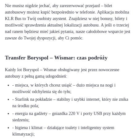
Nie musisz nigdzie jechać, aby zarezerwować przejazd – bilet
autobusowy możesz kupić bezpośrednio w telefonie. Aplikacja mobilna
KLR Bus to Twój osobisty asystent. Znajdziesz w niej bonusy, bilety i
możliwość sprawdzenia aktualnej lokalizacji autobusu. A jeśli o trzeciej
nad ranem będziesz mieć jakieś pytania, nasze całodobowe wsparcie jest
zawsze do Twojej dyspozycji, aby Ci pomóc.
Transfer Boryspol – Wismar: czas podróży
Każdy lot Boryspol – Wismar obsługiwany jest przez nowoczesne
autobusy z pełną gamą udogodnień:
- miejsca, w których chcesz usiąść – dużo miejsca na nogi i
możliwość odchylenia się do tyłu;
- Starlink na pokładzie – stabilny i szybki internet, który nie znika
na środku pola;
- energia na gadżety – gniazdka 220 V i porty USB przy każdym
siedzeniu;
- higiena i klimat – działające toalety i inteligentny system
klimatyzacji;