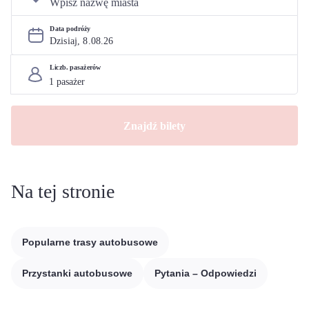
Data podróży
Dzisiaj, 
8
.
08
.
26
Liczb. pasażerów
Znajdź bilety
Na tej stronie
Popularne trasy autobusowe
Przystanki autobusowe
Pytania – Odpowiedzi