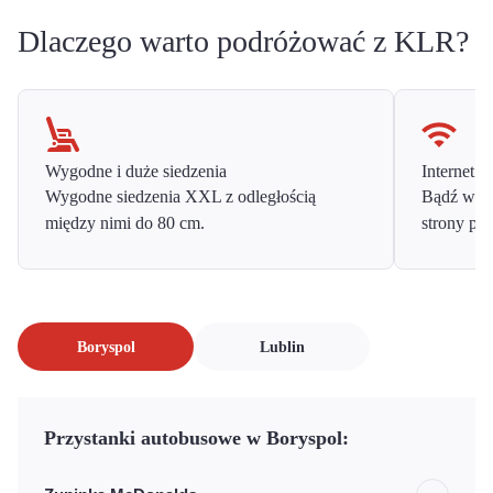
Dlaczego warto podróżować z KLR?
Wygodne i duże siedzenia
Internet o
Wygodne siedzenia XXL z odległością
Bądź w ko
między nimi do 80 cm.
strony prz
Boryspol
Lublin
Przystanki autobusowe w Boryspol: