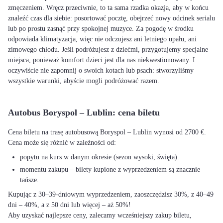
zmęczeniem. Wręcz przeciwnie, to ta sama rzadka okazja, aby w końcu
znaleźć czas dla siebie: posortować pocztę, obejrzeć nowy odcinek serialu
lub po prostu zasnąć przy spokojnej muzyce. Za pogodę w środku
odpowiada klimatyzacja, więc nie odczujesz ani letniego upału, ani
zimowego chłodu. Jeśli podróżujesz z dziećmi, przygotujemy specjalne
miejsca, ponieważ komfort dzieci jest dla nas niekwestionowany. I
oczywiście nie zapomnij o swoich kotach lub psach: stworzyliśmy
wszystkie warunki, abyście mogli podróżować razem.
Autobus Boryspol – Lublin: cena biletu
Cena biletu na trasę autobusową Boryspol – Lublin wynosi od 2700 €.
Cena może się różnić w zależności od:
popytu na kurs w danym okresie (sezon wysoki, święta).
momentu zakupu – bilety kupione z wyprzedzeniem są znacznie
tańsze.
Kupując z 30–39-dniowym wyprzedzeniem, zaoszczędzisz 30%, z 40–49
dni – 40%, a z 50 dni lub więcej – aż 50%!
Aby uzyskać najlepsze ceny, zalecamy wcześniejszy zakup biletu,