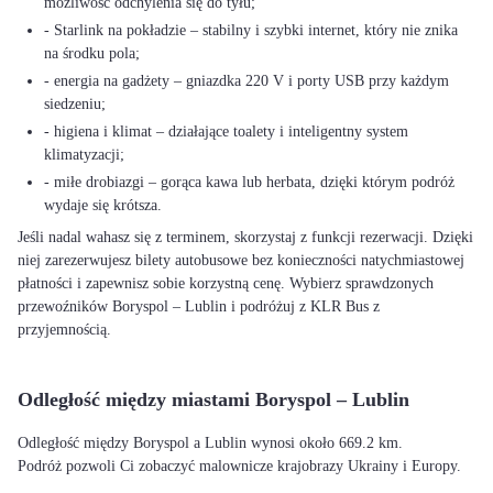
możliwość odchylenia się do tyłu;
- Starlink na pokładzie – stabilny i szybki internet, który nie znika
na środku pola;
- energia na gadżety – gniazdka 220 V i porty USB przy każdym
siedzeniu;
- higiena i klimat – działające toalety i inteligentny system
klimatyzacji;
- miłe drobiazgi – gorąca kawa lub herbata, dzięki którym podróż
wydaje się krótsza.
Jeśli nadal wahasz się z terminem, skorzystaj z funkcji rezerwacji. Dzięki
niej zarezerwujesz bilety autobusowe bez konieczności natychmiastowej
płatności i zapewnisz sobie korzystną cenę. Wybierz sprawdzonych
przewoźników Boryspol – Lublin i podróżuj z KLR Bus z
przyjemnością.
Odległość między miastami Boryspol – Lublin
Odległość między Boryspol a Lublin wynosi około 669.2 km.
Podróż pozwoli Ci zobaczyć malownicze krajobrazy Ukrainy i Europy.