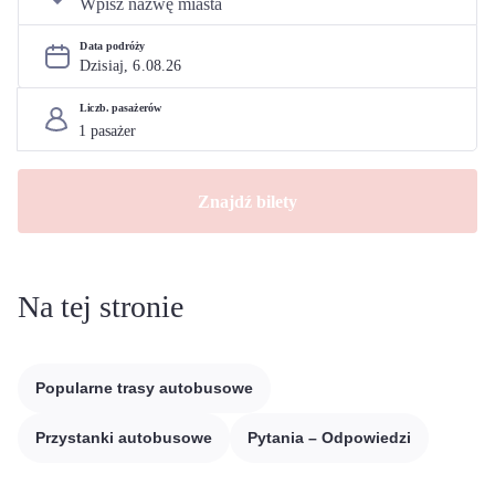
Data podróży
Dzisiaj, 
6
.
08
.
26
Liczb. pasażerów
Znajdź bilety
Na tej stronie
Popularne trasy autobusowe
Przystanki autobusowe
Pytania – Odpowiedzi