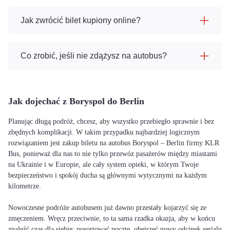
Jak zwrócić bilet kupiony online?
Co zrobić, jeśli nie zdążysz na autobus?
Jak dojechać z Boryspol do Berlin
Planując długą podróż, chcesz, aby wszystko przebiegło sprawnie i bez
zbędnych komplikacji. W takim przypadku najbardziej logicznym
rozwiązaniem jest zakup biletu na autobus Boryspol – Berlin firmy KLR
Bus, ponieważ dla nas to nie tylko przewóz pasażerów między miastami
na Ukrainie i w Europie, ale cały system opieki, w którym Twoje
bezpieczeństwo i spokój ducha są głównymi wytycznymi na każdym
kilometrze.
Nowoczesne podróże autobusem już dawno przestały kojarzyć się ze
zmęczeniem. Wręcz przeciwnie, to ta sama rzadka okazja, aby w końcu
znaleźć czas dla siebie: posortować pocztę, obejrzeć nowy odcinek serialu