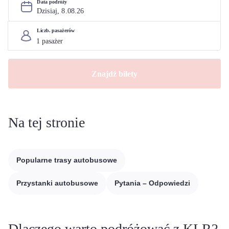
Data podróży
Dzisiaj, 
8
.
08
.
26
Liczb. pasażerów
Znajdź bilety
Na tej stronie
Popularne trasy autobusowe
Przystanki autobusowe
Pytania – Odpowiedzi
Dlaczego warto podróżować z KLR?