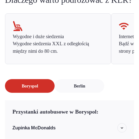
Wygodne i duże siedzenia
Internet o
Wygodne siedzenia XXL z odległością
Bądź w ko
między nimi do 80 cm.
strony prz
Boryspol
Berlin
Przystanki autobusowe w Boryspol:
Zupinka McDonalds