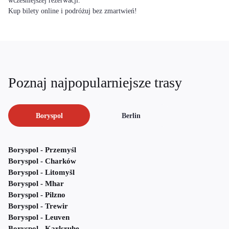
wcześniejszej rezerwacji.
Kup bilety online i podróżuj bez zmartwień!
Poznaj najpopularniejsze trasy
Boryspol
Berlin
Boryspol - Przemyśl
Boryspol - Charków
Boryspol - Litomyšl
Boryspol - Mhar
Boryspol - Pilzno
Boryspol - Trewir
Boryspol - Leuven
Boryspol - Karlsruhe