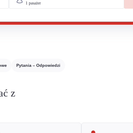
sowe
Pytania – Odpowiedzi
ać z