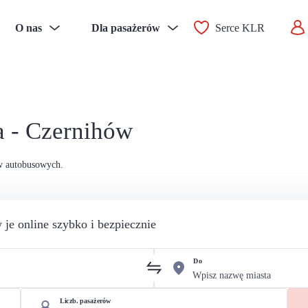
O nas
Dla pasażerów
Serce KLR
a - Czernihów
ów autobusowych.
 je online szybko i bezpiecznie
Do
Liczb. pasażerów