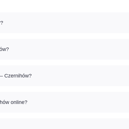
w?
hów?
a – Czernihów?
ihów online?