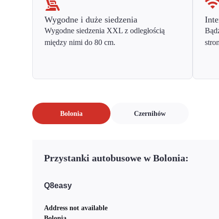
Wygodne i duże siedzenia
Inte
Wygodne siedzenia XXL z odległością
Bądź
między nimi do 80 cm.
stro
Bolonia
Czernihów
Przystanki autobusowe w Bolonia:
Q8easy
Address not available
Bolonia