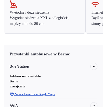
Wygodne i duże siedzenia
Internet o
Wygodne siedzenia XXL z odległością
Bądź w ko
między nimi do 80 cm.
strony prz
Przystanki autobusowe w Berno:
Bus Station
Address not available
Berno
Szwajcaria
Zobacz ten adres w Google Maps
AVIA