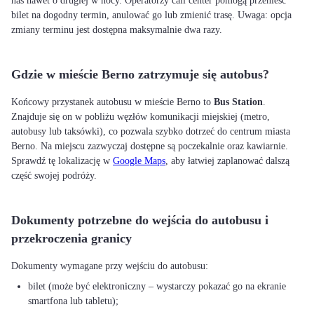
nas nawet o drugiej w nocy. Operatorzy call center pomogą przenieść
bilet na dogodny termin, anulować go lub zmienić trasę. Uwaga: opcja
zmiany terminu jest dostępna maksymalnie dwa razy.
Gdzie w mieście Berno zatrzymuje się autobus?
Końcowy przystanek autobusu w mieście Berno to
Bus Station
.
Znajduje się on w pobliżu węzłów komunikacji miejskiej (metro,
autobusy lub taksówki), co pozwala szybko dotrzeć do centrum miasta
Berno. Na miejscu zazwyczaj dostępne są poczekalnie oraz kawiarnie.
Sprawdź tę lokalizację w
Google Maps
, aby łatwiej zaplanować dalszą
część swojej podróży.
Dokumenty potrzebne do wejścia do autobusu i
przekroczenia granicy
bilet (może być elektroniczny – wystarczy pokazać go na ekranie
smartfona lub tabletu);