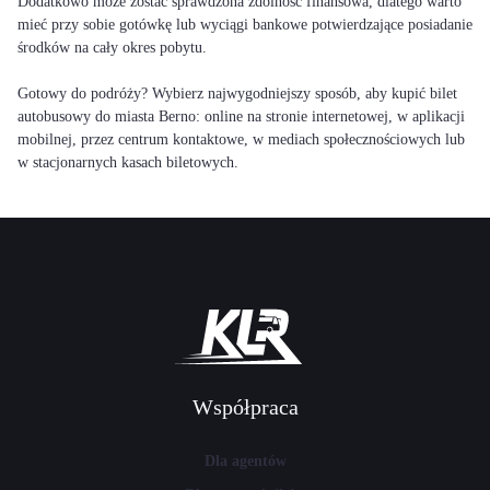
Dodatkowo może zostać sprawdzona zdolność finansowa, dlatego warto
mieć przy sobie gotówkę lub wyciągi bankowe potwierdzające posiadanie
środków na cały okres pobytu.
Gotowy do podróży? Wybierz najwygodniejszy sposób, aby kupić bilet
autobusowy do miasta Berno: online na stronie internetowej, w aplikacji
mobilnej, przez centrum kontaktowe, w mediach społecznościowych lub
w stacjonarnych kasach biletowych.
Współpraca
Dla agentów