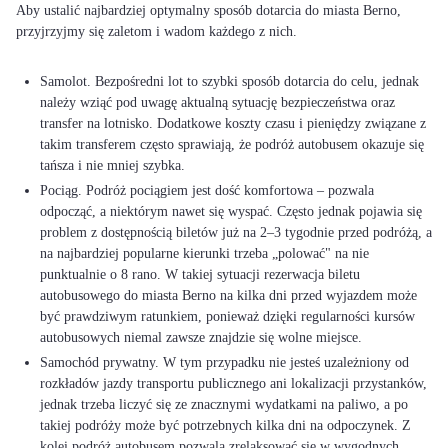
Aby ustalić najbardziej optymalny sposób dotarcia do miasta Berno,
przyjrzyjmy się zaletom i wadom każdego z nich.
Samolot. Bezpośredni lot to szybki sposób dotarcia do celu, jednak
należy wziąć pod uwagę aktualną sytuację bezpieczeństwa oraz
transfer na lotnisko. Dodatkowe koszty czasu i pieniędzy związane z
takim transferem często sprawiają, że podróż autobusem okazuje się
tańsza i nie mniej szybka.
Pociąg. Podróż pociągiem jest dość komfortowa – pozwala
odpocząć, a niektórym nawet się wyspać. Często jednak pojawia się
problem z dostępnością biletów już na 2–3 tygodnie przed podróżą, a
na najbardziej popularne kierunki trzeba „polować" na nie
punktualnie o 8 rano. W takiej sytuacji rezerwacja biletu
autobusowego do miasta Berno na kilka dni przed wyjazdem może
być prawdziwym ratunkiem, ponieważ dzięki regularności kursów
autobusowych niemal zawsze znajdzie się wolne miejsce.
Samochód prywatny. W tym przypadku nie jesteś uzależniony od
rozkładów jazdy transportu publicznego ani lokalizacji przystanków,
jednak trzeba liczyć się ze znacznymi wydatkami na paliwo, a po
takiej podróży może być potrzebnych kilka dni na odpoczynek. Z
kolei podróż autobusem pozwala zrelaksować się w wygodnych