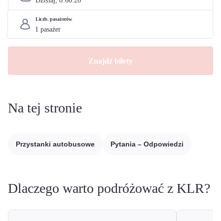
Dzisiaj, 
8
.
08
.
26
Liczb. pasażerów
Znajdź bilety
Na tej stronie
Przystanki autobusowe
Pytania – Odpowiedzi
Dlaczego warto podróżować z KLR?