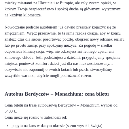
między miastami na Ukrainie i w Europie, ale cały system opieki, w
którym Twoje bezpieczeństwo i spokój ducha są głównymi wytycznymi
na każdym kilometrze.
Nowoczesne podróże autobusem już dawno przestały kojarzyć się ze
zmęczeniem. Wręcz przeciwnie, to ta sama rzadka okazja, aby w końcu
znaleźć czas dla siebie: posortować pocztę, obejrzeć nowy odcinek serialu
lub po prostu zasnąć przy spokojnej muzyce. Za pogodę w środku
odpowiada klimatyzacja, więc nie odczujesz ani letniego upału, ani
zimowego chłodu. Jeśli podróżujesz z dziećmi, przygotujemy specjalne
miejsca, ponieważ komfort dzieci jest dla nas niekwestionowany. I
oczywiście nie zapomnij o swoich kotach lub psach: stworzyliśmy
wszystkie warunki, abyście mogli podróżować razem.
Autobus Berdyczów – Monachium: cena biletu
Cena biletu na trasę autobusową Berdyczów – Monachium wynosi od
5400 €.
Cena może się różnić w zależności od:
popytu na kurs w danym okresie (sezon wysoki, święta).