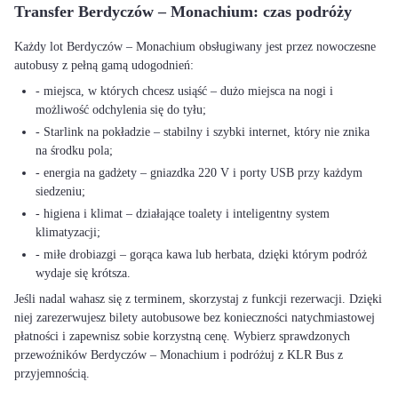
Transfer Berdyczów – Monachium: czas podróży
Każdy lot Berdyczów – Monachium obsługiwany jest przez nowoczesne
autobusy z pełną gamą udogodnień:
- miejsca, w których chcesz usiąść – dużo miejsca na nogi i
możliwość odchylenia się do tyłu;
- Starlink na pokładzie – stabilny i szybki internet, który nie znika
na środku pola;
- energia na gadżety – gniazdka 220 V i porty USB przy każdym
siedzeniu;
- higiena i klimat – działające toalety i inteligentny system
klimatyzacji;
- miłe drobiazgi – gorąca kawa lub herbata, dzięki którym podróż
wydaje się krótsza.
Jeśli nadal wahasz się z terminem, skorzystaj z funkcji rezerwacji. Dzięki
niej zarezerwujesz bilety autobusowe bez konieczności natychmiastowej
płatności i zapewnisz sobie korzystną cenę. Wybierz sprawdzonych
przewoźników Berdyczów – Monachium i podróżuj z KLR Bus z
przyjemnością.