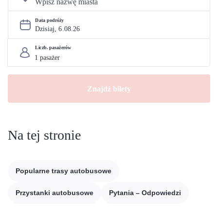
Data podróży
Dzisiaj, 
6
.
08
.
26
Liczb. pasażerów
Znajdź bilety
Na tej stronie
Popularne trasy autobusowe
Przystanki autobusowe
Pytania – Odpowiedzi