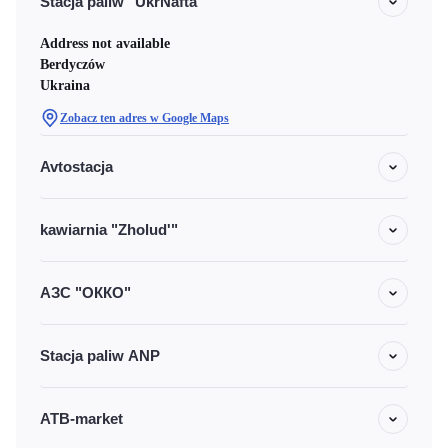
Stacja paliw "UkrNafta"
Address not available
Berdyczów
Ukraina
Zobacz ten adres w Google Maps
Avtostacja
kawiarnia "Zholud'"
АЗС "ОККО"
Stacja paliw ANP
ATB-market