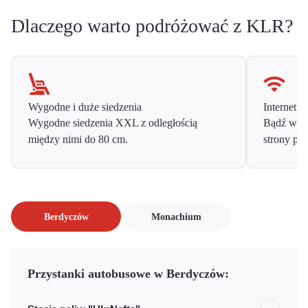
Dlaczego warto podróżować z KLR?
Wygodne i duże siedzenia
Internet o
Wygodne siedzenia XXL z odległością
Bądź w ko
między nimi do 80 cm.
strony prz
Berdyczów
Monachium
Przystanki autobusowe w Berdyczów: