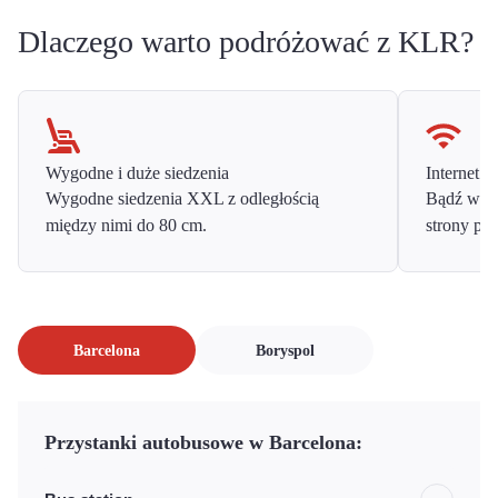
Dlaczego warto podróżować z KLR?
Wygodne i duże siedzenia
Internet o
Wygodne siedzenia XXL z odległością
Bądź w ko
między nimi do 80 cm.
strony prz
Barcelona
Boryspol
Przystanki autobusowe w Barcelona: