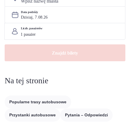
Data podróży
Dzisiaj, 
7
.
08
.
26
Liczb. pasażerów
Znajdź bilety
Na tej stronie
Popularne trasy autobusowe
Przystanki autobusowe
Pytania – Odpowiedzi