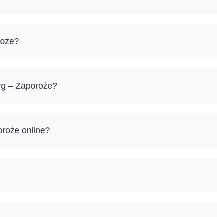
roże?
rg – Zaporoże?
oroże online?