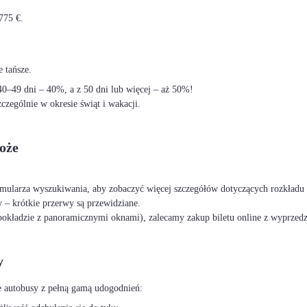
775 €.
 tańsze.
–49 dni – 40%, a z 50 dni lub więcej – aż 50%!
czególnie w okresie świąt i wakacji.
oże
ormularza wyszukiwania, aby zobaczyć więcej szczegółów dotyczących rozkładu 
 – krótkie przerwy są przewidziane.
okładzie z panoramicznymi oknami), zalecamy zakup biletu online z wyprzed
y
e autobusy z pełną gamą udogodnień: