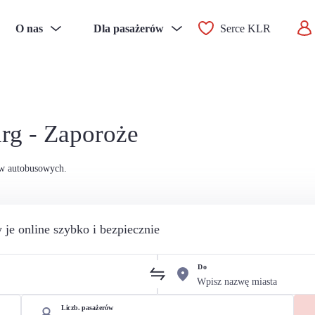
O nas
Dla pasażerów
Serce KLR
rg - Zaporoże
ów autobusowych.
 je online szybko i bezpiecznie
Do
Liczb. pasażerów