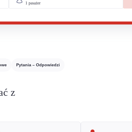
sowe
Pytania – Odpowiedzi
ać z