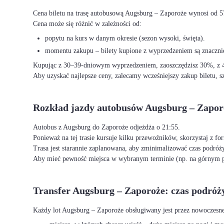
Cena biletu na trasę autobusową Augsburg – Zaporoże wynosi od 5
Cena może się różnić w zależności od:
popytu na kurs w danym okresie (sezon wysoki, święta).
momentu zakupu – bilety kupione z wyprzedzeniem są znacznie
Kupując z 30–39-dniowym wyprzedzeniem, zaoszczędzisz 30%, z 40
Aby uzyskać najlepsze ceny, zalecamy wcześniejszy zakup biletu, sz
Rozkład jazdy autobusów Augsburg – Zapor
Autobus z Augsburg do Zaporoże odjeżdża o 21:55.
Ponieważ na tej trasie kursuje kilku przewoźników, skorzystaj z f
Trasa jest starannie zaplanowana, aby zminimalizować czas podróży
Aby mieć pewność miejsca w wybranym terminie (np. na górnym p
Transfer Augsburg – Zaporoże: czas podróż
Każdy lot Augsburg – Zaporoże obsługiwany jest przez nowoczesn