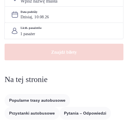
Data podróży
Dzisiaj, 
10
.
08
.
26
Liczb. pasażerów
Znajdź bilety
Na tej stronie
Popularne trasy autobusowe
Przystanki autobusowe
Pytania – Odpowiedzi