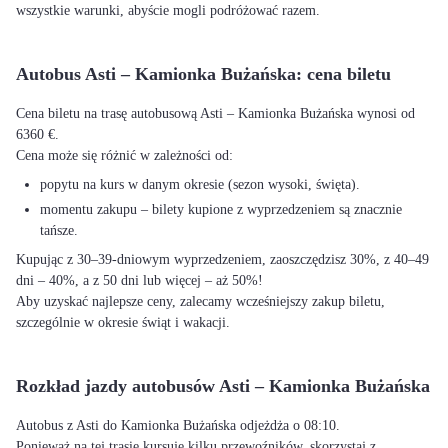
wszystkie warunki, abyście mogli podróżować razem.
Autobus Asti – Kamionka Bużańska: cena biletu
Cena biletu na trasę autobusową Asti – Kamionka Bużańska wynosi od
6360 €.
Cena może się różnić w zależności od:
popytu na kurs w danym okresie (sezon wysoki, święta).
momentu zakupu – bilety kupione z wyprzedzeniem są znacznie
tańsze.
Kupując z 30–39-dniowym wyprzedzeniem, zaoszczędzisz 30%, z 40–49
dni – 40%, a z 50 dni lub więcej – aż 50%!
Aby uzyskać najlepsze ceny, zalecamy wcześniejszy zakup biletu,
szczególnie w okresie świąt i wakacji.
Rozkład jazdy autobusów Asti – Kamionka Bużańska
Autobus z Asti do Kamionka Bużańska odjeżdża o 08:10.
Ponieważ na tej trasie kursuje kilku przewoźników, skorzystaj z