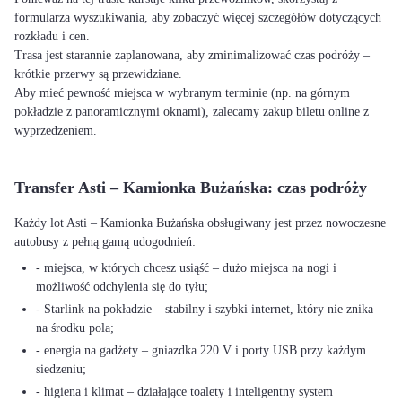
formularza wyszukiwania, aby zobaczyć więcej szczegółów dotyczących
rozkładu i cen.
Trasa jest starannie zaplanowana, aby zminimalizować czas podróży –
krótkie przerwy są przewidziane.
Aby mieć pewność miejsca w wybranym terminie (np. na górnym
pokładzie z panoramicznymi oknami), zalecamy zakup biletu online z
wyprzedzeniem.
Transfer Asti – Kamionka Bużańska: czas podróży
Każdy lot Asti – Kamionka Bużańska obsługiwany jest przez nowoczesne
autobusy z pełną gamą udogodnień:
- miejsca, w których chcesz usiąść – dużo miejsca na nogi i
możliwość odchylenia się do tyłu;
- Starlink na pokładzie – stabilny i szybki internet, który nie znika
na środku pola;
- energia na gadżety – gniazdka 220 V i porty USB przy każdym
siedzeniu;
- higiena i klimat – działające toalety i inteligentny system