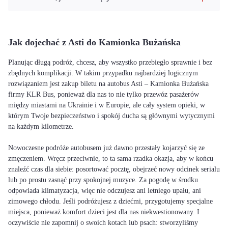
Jak dojechać z Asti do Kamionka Bużańska
Planując długą podróż, chcesz, aby wszystko przebiegło sprawnie i bez
zbędnych komplikacji. W takim przypadku najbardziej logicznym
rozwiązaniem jest zakup biletu na autobus Asti – Kamionka Bużańska
firmy KLR Bus, ponieważ dla nas to nie tylko przewóz pasażerów
między miastami na Ukrainie i w Europie, ale cały system opieki, w
którym Twoje bezpieczeństwo i spokój ducha są głównymi wytycznymi
na każdym kilometrze.
Nowoczesne podróże autobusem już dawno przestały kojarzyć się ze
zmęczeniem. Wręcz przeciwnie, to ta sama rzadka okazja, aby w końcu
znaleźć czas dla siebie: posortować pocztę, obejrzeć nowy odcinek serialu
lub po prostu zasnąć przy spokojnej muzyce. Za pogodę w środku
odpowiada klimatyzacja, więc nie odczujesz ani letniego upału, ani
zimowego chłodu. Jeśli podróżujesz z dziećmi, przygotujemy specjalne
miejsca, ponieważ komfort dzieci jest dla nas niekwestionowany. I
oczywiście nie zapomnij o swoich kotach lub psach: stworzyliśmy