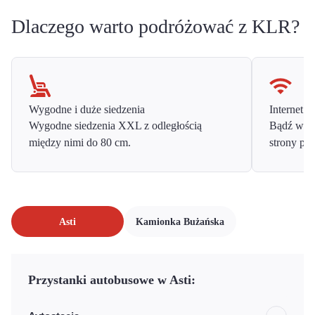
Dlaczego warto podróżować z KLR?
Wygodne i duże siedzenia
Internet o
Wygodne siedzenia XXL z odległością
Bądź w ko
między nimi do 80 cm.
strony prz
Asti
Kamionka Bużańska
Przystanki autobusowe w Asti: