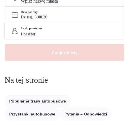
Data podróży
Dzisiaj, 
6
.
08
.
26
Liczb. pasażerów
Znajdź bilety
Na tej stronie
Popularne trasy autobusowe
Przystanki autobusowe
Pytania – Odpowiedzi