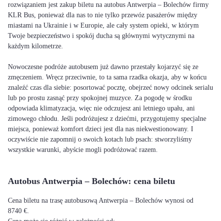
rozwiązaniem jest zakup biletu na autobus Antwerpia – Bolechów firmy
KLR Bus, ponieważ dla nas to nie tylko przewóz pasażerów między
miastami na Ukrainie i w Europie, ale cały system opieki, w którym
Twoje bezpieczeństwo i spokój ducha są głównymi wytycznymi na
każdym kilometrze.
Nowoczesne podróże autobusem już dawno przestały kojarzyć się ze
zmęczeniem. Wręcz przeciwnie, to ta sama rzadka okazja, aby w końcu
znaleźć czas dla siebie: posortować pocztę, obejrzeć nowy odcinek serialu
lub po prostu zasnąć przy spokojnej muzyce. Za pogodę w środku
odpowiada klimatyzacja, więc nie odczujesz ani letniego upału, ani
zimowego chłodu. Jeśli podróżujesz z dziećmi, przygotujemy specjalne
miejsca, ponieważ komfort dzieci jest dla nas niekwestionowany. I
oczywiście nie zapomnij o swoich kotach lub psach: stworzyliśmy
wszystkie warunki, abyście mogli podróżować razem.
Autobus Antwerpia – Bolechów: cena biletu
Cena biletu na trasę autobusową Antwerpia – Bolechów wynosi od
8740 €.