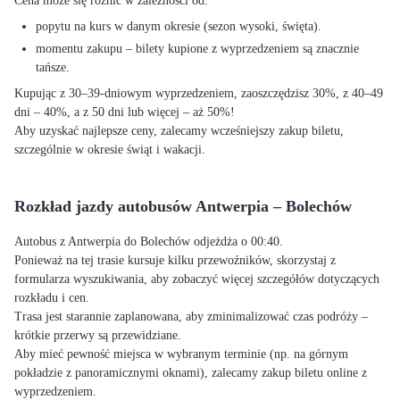
Cena może się różnić w zależności od:
popytu na kurs w danym okresie (sezon wysoki, święta).
momentu zakupu – bilety kupione z wyprzedzeniem są znacznie
tańsze.
Kupując z 30–39-dniowym wyprzedzeniem, zaoszczędzisz 30%, z 40–49
dni – 40%, a z 50 dni lub więcej – aż 50%!
Aby uzyskać najlepsze ceny, zalecamy wcześniejszy zakup biletu,
szczególnie w okresie świąt i wakacji.
Rozkład jazdy autobusów Antwerpia – Bolechów
Autobus z Antwerpia do Bolechów odjeżdża o 00:40.
Ponieważ na tej trasie kursuje kilku przewoźników, skorzystaj z
formularza wyszukiwania, aby zobaczyć więcej szczegółów dotyczących
rozkładu i cen.
Trasa jest starannie zaplanowana, aby zminimalizować czas podróży –
krótkie przerwy są przewidziane.
Aby mieć pewność miejsca w wybranym terminie (np. na górnym
pokładzie z panoramicznymi oknami), zalecamy zakup biletu online z
wyprzedzeniem.