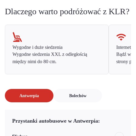
Dlaczego warto podróżować z KLR?
Wygodne i duże siedzenia
Internet o
Wygodne siedzenia XXL z odległością
Bądź w ko
między nimi do 80 cm.
strony prz
Antwerpia
Bolechów
Przystanki autobusowe w Antwerpia: